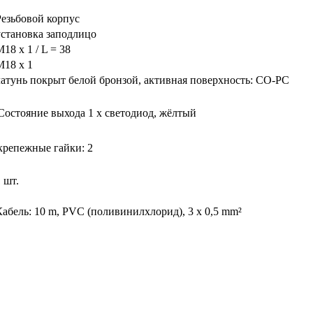
Резьбовой корпус
установка заподлицо
18 x 1 / L = 38
M18 x 1
латунь покрыт белой бронзой, активная поверхность: CO-PC
Состояние выхода
1 x светодиод, жёлтый
крепежные гайки: 2
 шт.
Кабель: 10 m, PVC (поливинилхлорид), 3 x 0,5 mm²