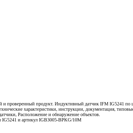
 и проверенный продукт. Индуктивный датчик IFM IG5241 по це
 технические характеристики, инструкции, документация, типов
датчики, Расположение и обнаружение объектов.
ели IG5241 и артикул IGB3005-BPKG/10M