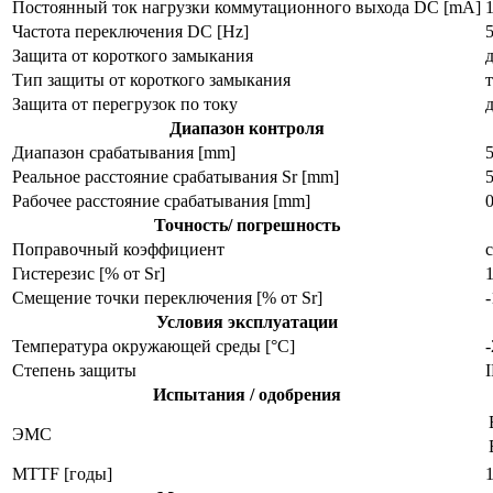
Постоянный ток нагрузки коммутационного выхода DC [mA]
1
Частота переключения DC [Hz]
Защита от короткого замыкания
Тип защиты от короткого замыкания
Защита от перегрузок по току
Диапазон контроля
Диапазон срабатывания [mm]
Реальное расстояние срабатывания Sr [mm]
Рабочее расстояние срабатывания [mm]
Точность/ погрешность
Поправочный коэффициент
с
Гистерезис [% от Sr]
Смещение точки переключения [% от Sr]
Условия эксплуатации
Температура окружающей среды [°C]
Степень защиты
I
Испытания / одобрения
ЭMC
MTTF [годы]