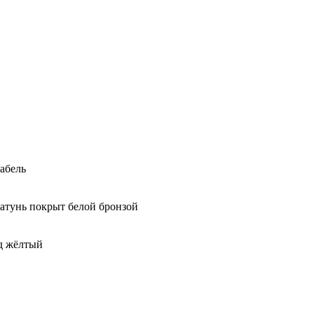
абель
латунь покрыт белой бронзой
од жёлтый