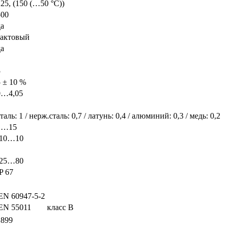
25, (150 (…50 °C))
500
да
тактовый
да
5
5 ± 10 %
0…4,05
таль: 1 / нерж.сталь: 0,7 / латунь: 0,4 / алюминий: 0,3 / медь: 0,2
1…15
-10…10
-25…80
P 67
EN 60947-5-2
EN 55011
класс B
1899