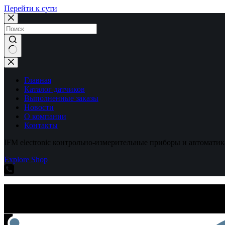
Перейти к сути
Ничего
не
найдено
Главная
Каталог датчиков
Выполненные заказы
Новости
О компании
Контакты
IFM electronic контрольно-измерительные приборы и автоматик
Explore Shop
IFM electronic контрольно-измерительные приборы и автоматик