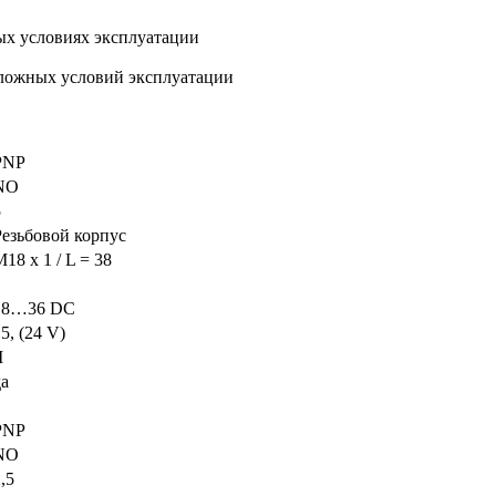
ых условиях эксплуатации
сложных условий эксплуатации
PNP
NO
5
Резьбовой корпус
18 x 1 / L = 38
18…36 DC
5, (24 V)
I
да
PNP
NO
,5