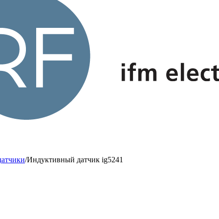
датчики
/
Индуктивный датчик ig5241