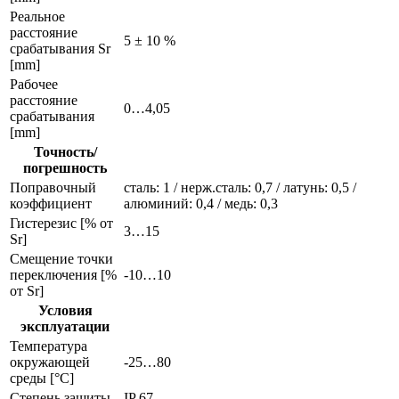
Реальное
расстояние
5 ± 10 %
срабатывания Sr
[mm]
Рабочее
расстояние
0…4,05
срабатывания
[mm]
Точность/
погрешность
Поправочный
сталь: 1 / нерж.сталь: 0,7 / латунь: 0,5 /
коэффициент
алюминий: 0,4 / медь: 0,3
Гистерезис [% от
3…15
Sr]
Смещение точки
переключения [%
-10…10
от Sr]
Условия
эксплуатации
Температура
окружающей
-25…80
среды [°C]
Степень защиты
IP 67