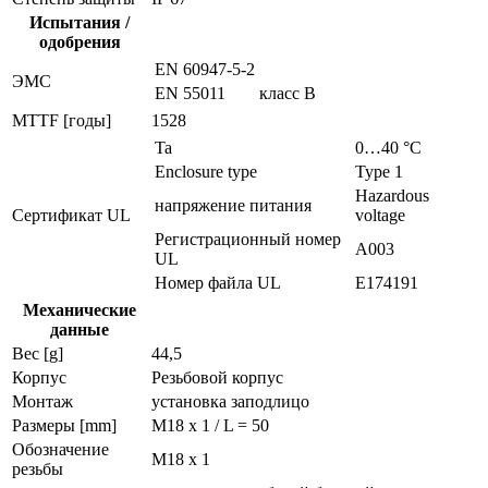
Испытания /
одобрения
EN 60947-5-2
ЭMC
EN 55011
класс B
MTTF [годы]
1528
Ta
0…40 °C
Enclosure type
Type 1
Hazardous
напряжение питания
Сертификат UL
voltage
Регистрационный номер
A003
UL
Номер файла UL
E174191
Механические
данные
Вес [g]
44,5
Корпус
Резьбовой корпус
Монтаж
установка заподлицо
Размеры [mm]
M18 x 1 / L = 50
Обозначение
M18 x 1
резьбы