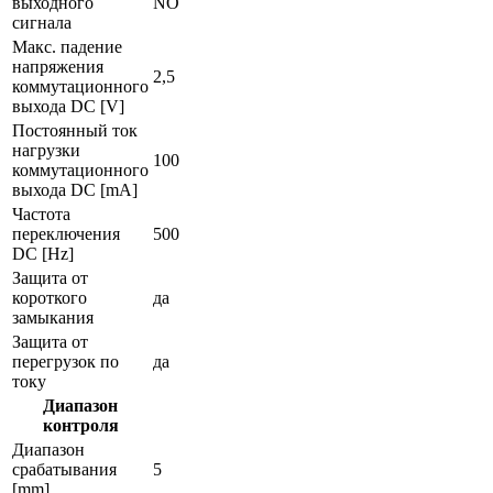
выходного
NO
сигнала
Макс. падение
напряжения
2,5
коммутационного
выхода DC [V]
Постоянный ток
нагрузки
100
коммутационного
выхода DC [mA]
Частота
переключения
500
DC [Hz]
Защита от
короткого
да
замыкания
Защита от
перегрузок по
да
току
Диапазон
контроля
Диапазон
срабатывания
5
[mm]