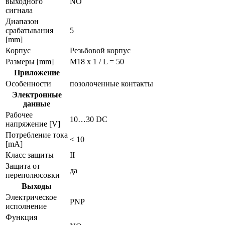
выходного
NO
сигнала
Диапазон
срабатывания
5
[mm]
Корпус
Резьбовой корпус
Размеры [mm]
M18 x 1 / L = 50
Приложение
Особенности
позолоченные контакты
Электронные
данные
Рабочее
10…30 DC
напряжение [V]
Потребление тока
< 10
[mA]
Класс защиты
II
Защита от
да
переполюсовки
Выходы
Электрическое
PNP
исполнение
Функция