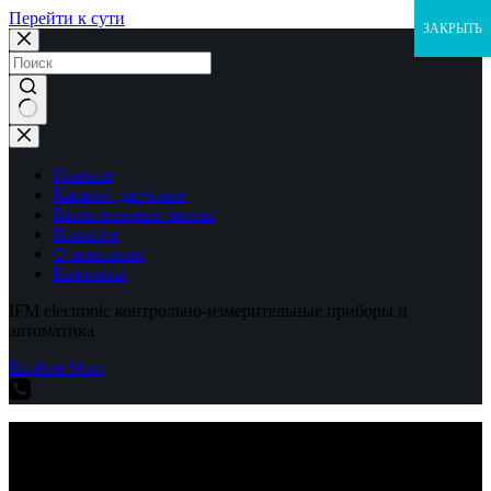
Перейти к сути
ЗАКРЫТЬ
Ничего
не
найдено
Главная
Каталог датчиков
Выполненные заказы
Новости
О компании
Контакты
IFM electronic контрольно-измерительные приборы и
автоматика
Explore Shop
IFM electronic контрольно-измерительные приборы и
автоматика