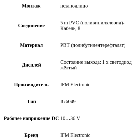
Монтаж
незаподлицо
5 m PVC (поливинилхлорид)-
Соединение
Кабель, 8
Материал
PBT (полибутилентерефталат)
Состояние выхода: 1 x светодиод
Дисплей
жёлтый
Производитель
IFM Electronic
Тип
IG6049
Рабочее напряжение DC
10…36 V
Бренд
IFM Electronic