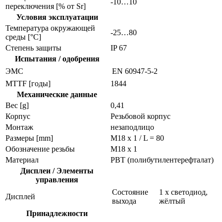
-10…10
переключения [% от Sr]
Условия эксплуатации
Температура окружающей
-25…80
среды [°C]
Степень защиты
IP 67
Испытания / одобрения
ЭMC
EN 60947-5-2
MTTF [годы]
1844
Механические данные
Вес [g]
0,41
Корпус
Резьбовой корпус
Монтаж
незаподлицо
Размеры [mm]
M18 x 1 / L = 80
Обозначение резьбы
M18 x 1
Материал
PBT (полибутилентерефталат)
Дисплеи / Элементы
управления
Состояние
1 x светодиод,
Дисплей
выхода
жёлтый
Принадлежности