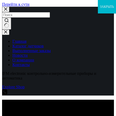
Перейти к сути
ЗАКРЫТЬ
Ничего
не
найдено
Главная
Каталог датчиков
Выполненные заказы
Новости
О компании
Контакты
IFM electronic контрольно-измерительные приборы и
автоматика
Explore Shop
IFM electronic контрольно-измерительные приборы и
автоматика