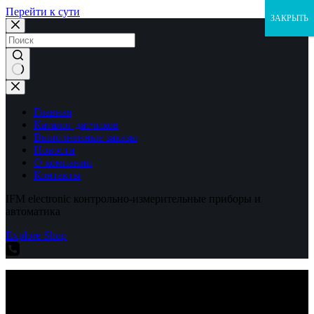
Перейти к сути
ЗАКРЫТЬ
Ничего
не
найдено
Главная
Каталог датчиков
Выполненные заказы
Новости
О компании
Контакты
IFM electronic контрольно-измерительные приборы и
автоматика
Explore Shop
IFM electronic контрольно-измерительные приборы и
автоматика