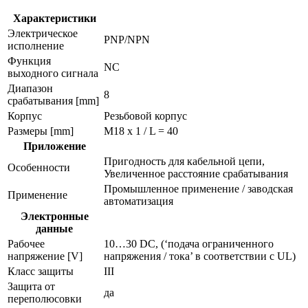
Характеристики
Электрическое
PNP/NPN
исполнение
Функция
NC
выходного сигнала
Диапазон
8
срабатывания [mm]
Корпус
Резьбовой корпус
Размеры [mm]
M18 x 1 / L = 40
Приложение
Пригодность для кабельной цепи,
Особенности
Увеличенное расстояние срабатывания
Промышленное применение / заводская
Применение
автоматизация
Электронные
данные
Рабочее
10…30 DC, (‘подача ограниченного
напряжение [V]
напряжения / тока’ в соответствии с UL)
Класс защиты
III
Защита от
да
переполюсовки