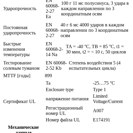
EN
100 г 11 мс полусинуса, 3 удара в
60068-
Ударопрочность
каждом направлении по 3
2-27
координатным осям
Ea
EN
40 г 6 мс 4000 ударов в каждом
Постоянная
60068-
направлении по 3 координатным
ударопрочность
2-27
осям
Быстрые
EN
TA = -40 °C, TB = 85 °C, t1 =
изменения
60068-2-
30 мин, t2 = < 10 с, 50 циклов
температуры
14 Na
Тестирование
EN 60068-
Степень воздействия 5 (4
солевым туманом
2-52 Kb
испытательных цикла)
MTTF [годы]
899
Ta
-25…75 °C
Enclosure type
Type 1
Limited
напряжение питания
Сертификат UL
Voltage/Current
Регистрационный
A007
номер UL
Номер файла UL
E174191
Механические
данные