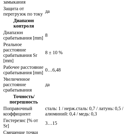
замыкания
Защита от
да
перегрузок по току
Диапазон
контроля
Диапазон
8
срабатывания [mm]
Реальное
расстояние
8 ± 10 %
срабатывания Sr
[mm]
Рабочее расстояние
0…6,48
срабатывания [mm]
Увеличенное
расстояние
да
срабатывания
Точность/
погрешность
Поправочный
сталь: 1 / нерж.сталь: 0,7 / латунь: 0,5 /
коэффициент
алюминий: 0,4 / медь: 0,3
Гистерезис [% от
3…15
Sr]
Смещение точки