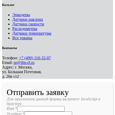
Каталог
Энкодеры
Датчики наклона
Датчики скорости
Расходометры
Датчики температуры
Все товары
Контакты
Телефон:
+7 (499) 110-32-07
Email:
pr@ifm-rf.ru
Адрес: г. Москва,
ул. Большая Почтовая,
д. 26в ст2
Отправить заявку
Для заполнения данной формы включите JavaScript в
браузере.
Имя
*
Телефон
*