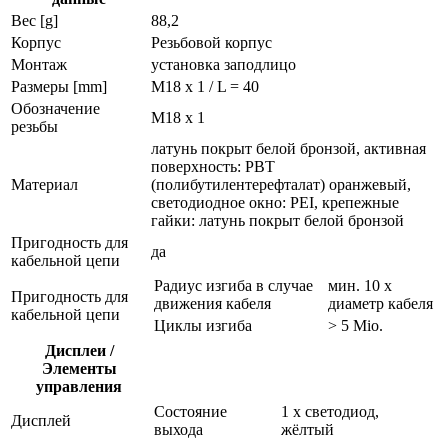
Вес [g]
88,2
Корпус
Резьбовой корпус
Монтаж
установка заподлицо
Размеры [mm]
M18 x 1 / L = 40
Обозначение
M18 x 1
резьбы
латунь покрыт белой бронзой, активная
поверхность: PBT
Материал
(полибутилентерефталат) оранжевый,
светодиодное окно: PEI, крепежные
гайки: латунь покрыт белой бронзой
Пригодность для
да
кабельной цепи
Радиус изгиба в случае
мин. 10 x
Пригодность для
движения кабеля
диаметр кабеля
кабельной цепи
Циклы изгиба
> 5 Mio.
Дисплеи /
Элементы
управления
Состояние
1 x светодиод,
Дисплей
выхода
жёлтый