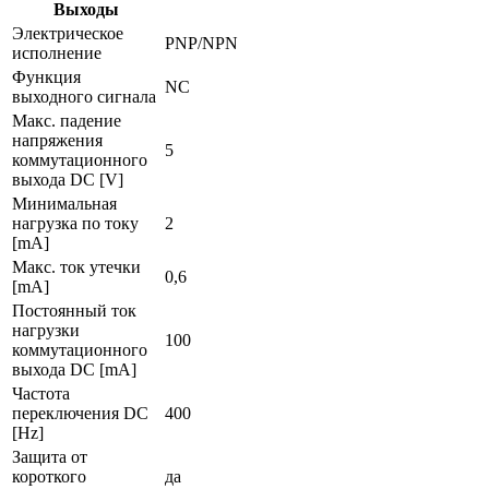
Выходы
Электрическое
PNP/NPN
исполнение
Функция
NC
выходного сигнала
Макс. падение
напряжения
5
коммутационного
выхода DC [V]
Минимальная
нагрузка по току
2
[mA]
Макс. ток утечки
0,6
[mA]
Постоянный ток
нагрузки
100
коммутационного
выхода DC [mA]
Частота
переключения DC
400
[Hz]
Защита от
короткого
да