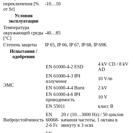
переключения [%
-10…10
от Sr]
Условия
эксплуатации
Температура
окружающей среды
-40…85
[°C]
Степень защиты
IP 65, IP 66, IP 67, IP 68, IP 69K
Испытания /
одобрения
4 kV CD / 8 kV
EN 61000-4-2 ESD
AD
EN 61000-4-3 ВЧ
10 V/m
излучение
ЭMC
EN 61000-4-4 Burst
2 kV
EN 61000-4-6 ВЧ
10 V
проводимость
EN 55011
класс B
EN
20 г (10…3000 Hz) / 50 циклов
Виброустойчивость
60068-
качания частоты, 1 октава в
2-6 Fc
минуту в 3 осях