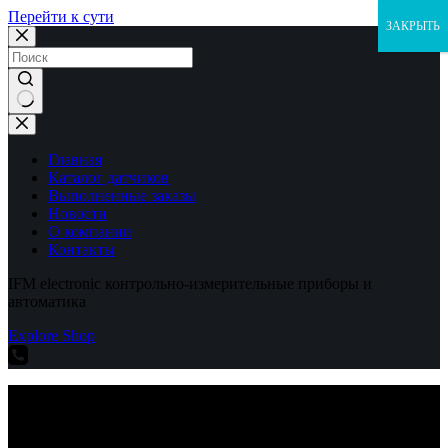
Перейти к сути
ЗАКРЫТЬ
Ничего
не
найдено
Главная
Каталог датчиков
Выполненные заказы
Новости
О компании
Контакты
IFM electronic контрольно-измерительные приборы и
автоматика
Explore Shop
IFM electronic контрольно-измерительные приборы и
автоматика