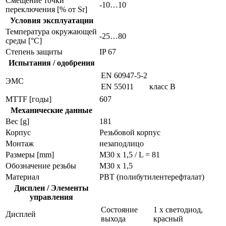
Смещение точки
-10…10
переключения [% от Sr]
Условия эксплуатации
Температура окружающей
-25…80
среды [°C]
Степень защиты
IP 67
Испытания / одобрения
EN 60947-5-2
ЭMC
EN 55011
класс B
MTTF [годы]
607
Механические данные
Вес [g]
181
Корпус
Резьбовой корпус
Монтаж
незаподлицо
Размеры [mm]
M30 x 1,5 / L = 81
Обозначение резьбы
M30 x 1,5
Материал
PBT (полибутилентерефталат)
Дисплеи / Элементы
управления
Состояние
1 x светодиод,
Дисплей
выхода
красный