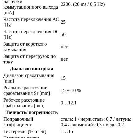
нагрузки
2200, (20 ms / 0,5 Hz)
коммутационного выхода
[mA]
Частота переключения АС
25
[Hz]
Частота переключения DC
50
[Hz]
Защита от короткого
нет
замыкания
Защита от перегрузок по
нет
току
Диапазон контроля
Диапазон срабатывания
15
[mm]
Реальное расстояние
15 ± 10 %
срабатывания Sr [mm]
Рабочее расстояние
0…12,1
срабатывания [mm]
Точность/ погрешность
Поправочный
сталь: 1 / нерж.сталь: 0,7 / латунь:
коэффициент
0,4 / алюминий: 0,3 / медь: 0,2
Гистерезис [% от Sr]
1…15