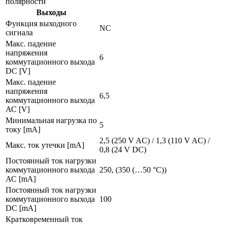
полярности
Выходы
Функция выходного
NC
сигнала
Макс. падение
напряжения
6
коммутационного выхода
DC [V]
Макс. падение
напряжения
6,5
коммутационного выхода
АС [V]
Минимальная нагрузка по
5
току [mA]
2,5 (250 V AC) / 1,3 (110 V AC) /
Макс. ток утечки [mA]
0,8 (24 V DC)
Постоянный ток нагрузки
коммутационного выхода
250, (350 (…50 °C))
АС [mA]
Постоянный ток нагрузки
коммутационного выхода
100
DC [mA]
Кратковременный ток