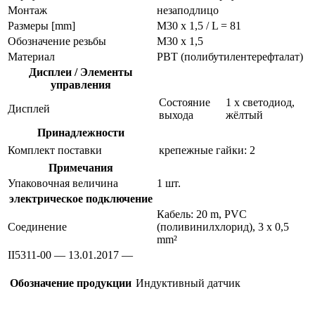
Монтаж
незаподлицо
Размеры [mm]
M30 x 1,5 / L = 81
Обозначение резьбы
M30 x 1,5
Материал
PBT (полибутилентерефталат)
Дисплеи / Элементы
управления
Состояние
1 x светодиод,
Дисплей
выхода
жёлтый
Принадлежности
Комплект поставки
крепежные гайки: 2
Примечания
Упаковочная величина
1 шт.
электрическое подключение
Кабель: 20 m, PVC
Соединение
(поливинилхлорид), 3 x 0,5
mm²
II5311-00 — 13.01.2017 —
Обозначение продукции
Индуктивный датчик