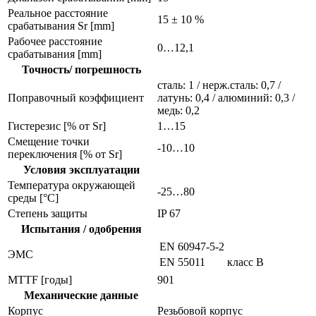
Реальное расстояние
15 ± 10 %
срабатывания Sr [mm]
Рабочее расстояние
0…12,1
срабатывания [mm]
Точность/ погрешность
сталь: 1 / нерж.сталь: 0,7 /
Поправочный коэффициент
латунь: 0,4 / алюминий: 0,3 /
медь: 0,2
Гистерезис [% от Sr]
1…15
Смещение точки
-10…10
переключения [% от Sr]
Условия эксплуатации
Температура окружающей
-25…80
среды [°C]
Степень защиты
IP 67
Испытания / одобрения
EN 60947-5-2
ЭMC
EN 55011
класс B
MTTF [годы]
901
Механические данные
Корпус
Резьбовой корпус