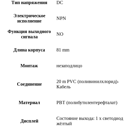
Тип напряжения
DC
Электрическое
NPN
исполнение
Функция выходного
NO
сигнала
Длина корпуса
81 mm
Монтаж
незаподлицо
20 m PVC (поливинилхлорид)-
Соединение
Кабель
Материал
PBT (полибутилентерефталат)
Состояние выхода: 1 x светодиод
Дисплей
жёлтый