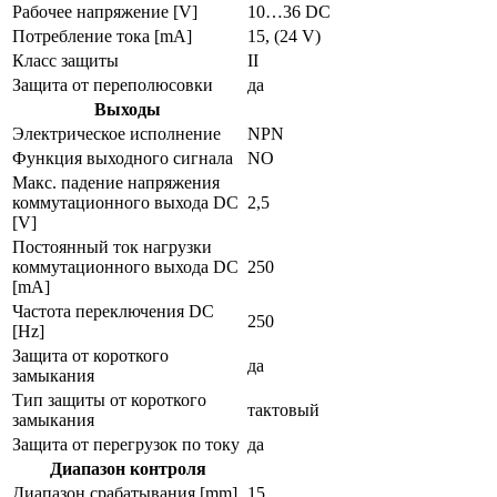
Рабочее напряжение [V]
10…36 DC
Потребление тока [mA]
15, (24 V)
Класс защиты
II
Защита от переполюсовки
да
Выходы
Электрическое исполнение
NPN
Функция выходного сигнала
NO
Макс. падение напряжения
коммутационного выхода DC
2,5
[V]
Постоянный ток нагрузки
коммутационного выхода DC
250
[mA]
Частота переключения DC
250
[Hz]
Защита от короткого
да
замыкания
Тип защиты от короткого
тактовый
замыкания
Защита от перегрузок по току
да
Диапазон контроля
Диапазон срабатывания [mm]
15