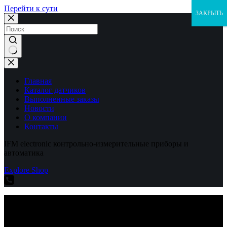
Перейти к сути
ЗАКРЫТЬ
Ничего
не
найдено
Главная
Каталог датчиков
Выполненные заказы
Новости
О компании
Контакты
IFM electronic контрольно-измерительные приборы и
автоматика
Explore Shop
IFM electronic контрольно-измерительные приборы и
автоматика