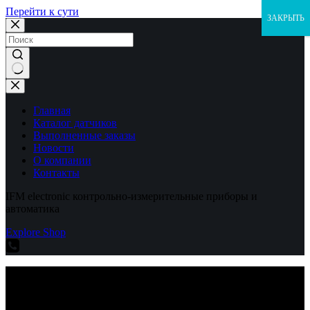
Перейти к сути
ЗАКРЫТЬ
Ничего
не
найдено
Главная
Каталог датчиков
Выполненные заказы
Новости
О компании
Контакты
IFM electronic контрольно-измерительные приборы и
автоматика
Explore Shop
IFM electronic контрольно-измерительные приборы и
автоматика