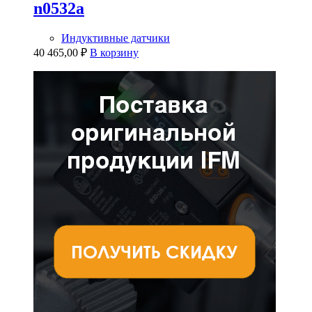
n0532a
Индуктивные датчики
40 465,00
₽
В корзину