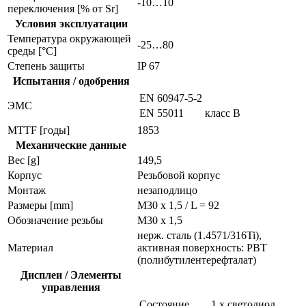
-10…10
переключения [% от Sr]
Условия эксплуатации
Температура окружающей
-25…80
среды [°C]
Степень защиты
IP 67
Испытания / одобрения
EN 60947-5-2
ЭMC
EN 55011
класс B
MTTF [годы]
1853
Механические данные
Вес [g]
149,5
Корпус
Резьбовой корпус
Монтаж
незаподлицо
Размеры [mm]
M30 x 1,5 / L = 92
Обозначение резьбы
M30 x 1,5
нерж. сталь (1.4571/316Ti),
Материал
активная поверхность: PBT
(полибутилентерефталат)
Дисплеи / Элементы
управления
Состояние
1 x светодиод,