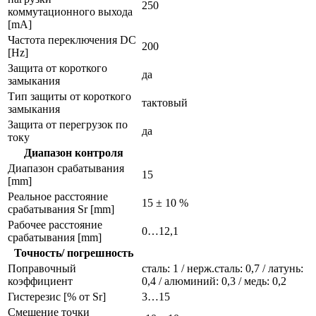
250
коммутационного выхода
[mA]
Частота переключения DC
200
[Hz]
Защита от короткого
да
замыкания
Тип защиты от короткого
тактовый
замыкания
Защита от перегрузок по
да
току
Диапазон контроля
Диапазон срабатывания
15
[mm]
Реальное расстояние
15 ± 10 %
срабатывания Sr [mm]
Рабочее расстояние
0…12,1
срабатывания [mm]
Точность/ погрешность
Поправочный
сталь: 1 / нерж.сталь: 0,7 / латунь:
коэффициент
0,4 / алюминий: 0,3 / медь: 0,2
Гистерезис [% от Sr]
3…15
Смещение точки