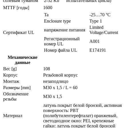
солевым туманом
2-52 Kb
испытательных цикла)
MTTF [годы]
1600
Ta
-25…70 °C
Enclosure type
Type 1
Limited
напряжение питания
Сертификат UL
Voltage/Current
Регистрационный
A001
номер UL
Номер файла UL
E174191
Механические
данные
Вес [g]
108
Корпус
Резьбовой корпус
Монтаж
незаподлицо
Размеры [mm]
M30 x 1,5 / L = 60
Обозначение
M30 x 1,5
резьбы
латунь покрыт белой бронзой, активная
поверхность: PBT
Материал
(полибутилентерефталат) оранжевый,
светодиодное окно: PEI, крепежные
гайки: латунь покрыт белой бронзой