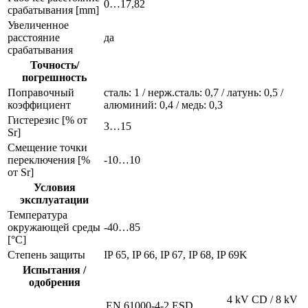
0…17,82
срабатывания [mm]
Увеличенное
расстояние
да
срабатывания
Точность/
погрешность
Поправочный
сталь: 1 / нерж.сталь: 0,7 / латунь: 0,5 /
коэффициент
алюминий: 0,4 / медь: 0,3
Гистерезис [% от
3…15
Sr]
Смещение точки
переключения [%
-10…10
от Sr]
Условия
эксплуатации
Температура
окружающей среды
-40…85
[°C]
Степень защиты
IP 65, IP 66, IP 67, IP 68, IP 69K
Испытания /
одобрения
4 kV CD / 8 kV
EN 61000-4-2 ESD