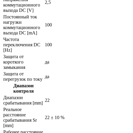
2,5
коммутационного
выхода DC [V]
Постоянный ток
нагрузки
100
коммутационного
выхода DC [mA]
Частота
переключения DC
100
[Hz]
Защита от
короткого
да
замыкания
Защита от
да
перегрузок по току
Диапазон
контроля
Диапазон
22
срабатывания [mm]
Реальное
расстояние
22 ± 10 %
срабатывания Sr
[mm]
Рабочее расстояние