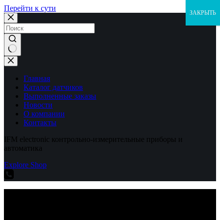
Перейти к сути
ЗАКРЫТЬ
Ничего
не
найдено
Главная
Каталог датчиков
Выполненные заказы
Новости
О компании
Контакты
IFM electronic контрольно-измерительные приборы и
автоматика
Explore Shop
IFM electronic контрольно-измерительные приборы и
автоматика