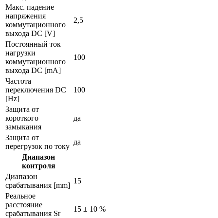
Макс. падение
напряжения
2,5
коммутационного
выхода DC [V]
Постоянный ток
нагрузки
100
коммутационного
выхода DC [mA]
Частота
переключения DC
100
[Hz]
Защита от
короткого
да
замыкания
Защита от
да
перегрузок по току
Диапазон
контроля
Диапазон
15
срабатывания [mm]
Реальное
расстояние
15 ± 10 %
срабатывания Sr