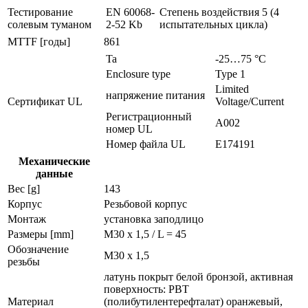
Тестирование
EN 60068-
Степень воздействия 5 (4
солевым туманом
2-52 Kb
испытательных цикла)
MTTF [годы]
861
Ta
-25…75 °C
Enclosure type
Type 1
Limited
напряжение питания
Сертификат UL
Voltage/Current
Регистрационный
A002
номер UL
Номер файла UL
E174191
Механические
данные
Вес [g]
143
Корпус
Резьбовой корпус
Монтаж
установка заподлицо
Размеры [mm]
M30 x 1,5 / L = 45
Обозначение
M30 x 1,5
резьбы
латунь покрыт белой бронзой, активная
поверхность: PBT
Материал
(полибутилентерефталат) оранжевый,