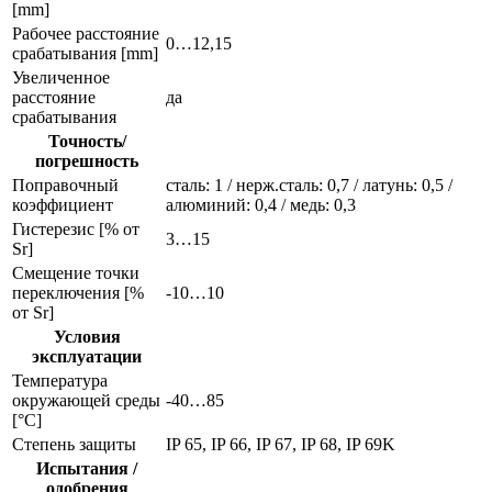
[mm]
Рабочее расстояние
0…12,15
срабатывания [mm]
Увеличенное
расстояние
да
срабатывания
Точность/
погрешность
Поправочный
сталь: 1 / нерж.сталь: 0,7 / латунь: 0,5 /
коэффициент
алюминий: 0,4 / медь: 0,3
Гистерезис [% от
3…15
Sr]
Смещение точки
переключения [%
-10…10
от Sr]
Условия
эксплуатации
Температура
окружающей среды
-40…85
[°C]
Степень защиты
IP 65, IP 66, IP 67, IP 68, IP 69K
Испытания /
одобрения