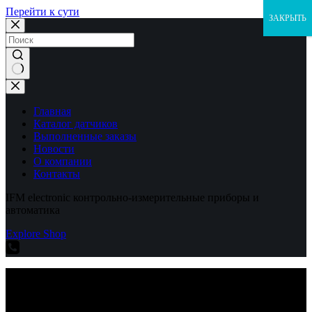
Перейти к сути
ЗАКРЫТЬ
Ничего
не
найдено
Главная
Каталог датчиков
Выполненные заказы
Новости
О компании
Контакты
IFM electronic контрольно-измерительные приборы и
автоматика
Explore Shop
IFM electronic контрольно-измерительные приборы и
автоматика