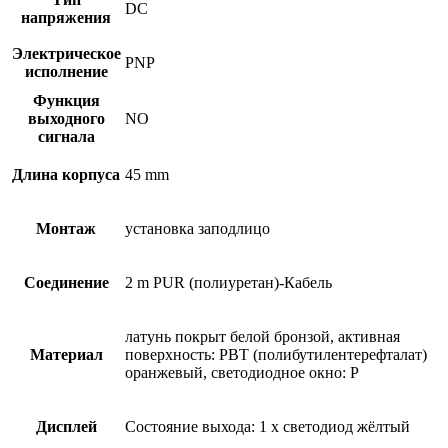
DC
напряжения
Электрическое
PNP
исполнение
Функция
выходного
NO
сигнала
Длина корпуса
45 mm
Монтаж
установка заподлицо
Соединение
2 m PUR (полиуретан)-Кабель
латунь покрыт белой бронзой, активная
Материал
поверхность: PBT (полибутилентерефталат)
оранжевый, светодиодное окно: P
Дисплей
Состояние выхода: 1 x светодиод жёлтый