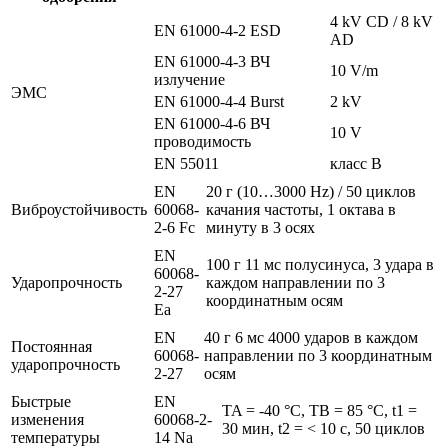
4 kV CD / 8 kV
EN 61000-4-2 ESD
AD
EN 61000-4-3 ВЧ
10 V/m
излучение
ЭMC
EN 61000-4-4 Burst
2 kV
EN 61000-4-6 ВЧ
10 V
проводимость
EN 55011
класс B
EN
20 г (10…3000 Hz) / 50 циклов
Виброустойчивость
60068-
качания частоты, 1 октава в
2-6 Fc
минуту в 3 осях
EN
100 г 11 мс полусинуса, 3 удара в
60068-
Ударопрочность
каждом направлении по 3
2-27
координатным осям
Ea
EN
40 г 6 мс 4000 ударов в каждом
Постоянная
60068-
направлении по 3 координатным
ударопрочность
2-27
осям
Быстрые
EN
TA = -40 °C, TB = 85 °C, t1 =
изменения
60068-2-
30 мин, t2 = < 10 с, 50 циклов
температуры
14 Na