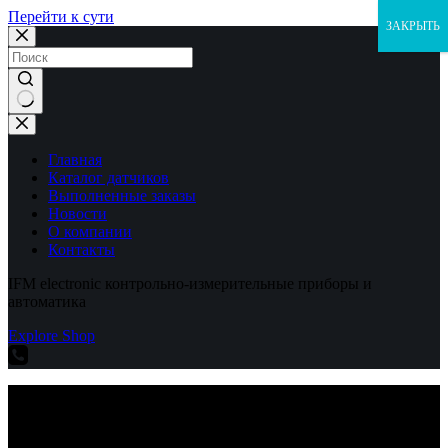
Перейти к сути
ЗАКРЫТЬ
Ничего
не
найдено
Главная
Каталог датчиков
Выполненные заказы
Новости
О компании
Контакты
IFM electronic контрольно-измерительные приборы и
автоматика
Explore Shop
IFM electronic контрольно-измерительные приборы и
автоматика