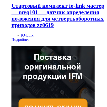
Стартовый комплект io-link мастер
— mvq101 — датчик определения
положения для четвертьоборотных
приводов zz0619
IO-Link
Подробнее