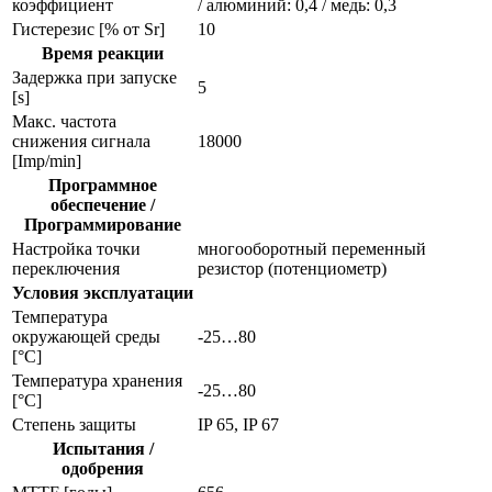
коэффициент
/ алюминий: 0,4 / медь: 0,3
Гистерезис [% от Sr]
10
Время реакции
Задержка при запуске
5
[s]
Макс. частота
снижения сигнала
18000
[Imp/min]
Программное
обеспечение /
Программирование
Настройка точки
многооборотный переменный
переключения
резистор (потенциометр)
Условия эксплуатации
Температура
окружающей среды
-25…80
[°C]
Температура хранения
-25…80
[°C]
Степень защиты
IP 65, IP 67
Испытания /
одобрения