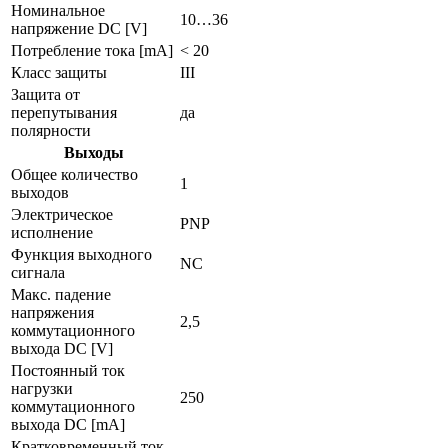
Номинальное
10…36
напряжение DC [V]
Потребление тока [mA]
< 20
Класс защиты
III
Защита от
перепутывания
да
полярности
Выходы
Общее количество
1
выходов
Электрическое
PNP
исполнение
Функция выходного
NC
сигнала
Макс. падение
напряжения
2,5
коммутационного
выхода DC [V]
Постоянный ток
нагрузки
250
коммутационного
выхода DC [mA]
Кратковременный ток