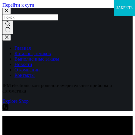
Перейти к сути
ЗАКРЫТЬ
Ничего
не
найдено
Главная
Каталог датчиков
Выполненные заказы
Новости
О компании
Контакты
IFM electronic контрольно-измерительные приборы и
автоматика
Explore Shop
IFM electronic контрольно-измерительные приборы и
автоматика