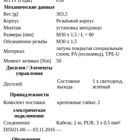
MTTF [годы]
656
Механические данные
Вес [g]
303,5
Корпус
Резьбовой корпус
Монтаж
установка заподлицо
Размеры [mm]
M30 x 1,5 / L = 80
Обозначение резьбы
M30 x 1,5
латунь покрытая специальным
Материал
слоем, PA (полиамид), TPE-U
Момент затяжки [Nm]
50
Дисплеи / Элементы
управления
Состояние
1 x светодиод,
Дисплей
выхода
зелёный
Принадлежности
Комплект поставки
крепежные гайки: 2
электрическое
подключение
Соединение
Кабель: 2 m, PUR, 3 x 0,5 mm²
DI5021-00 — 03.11.2016 —
Обозначение