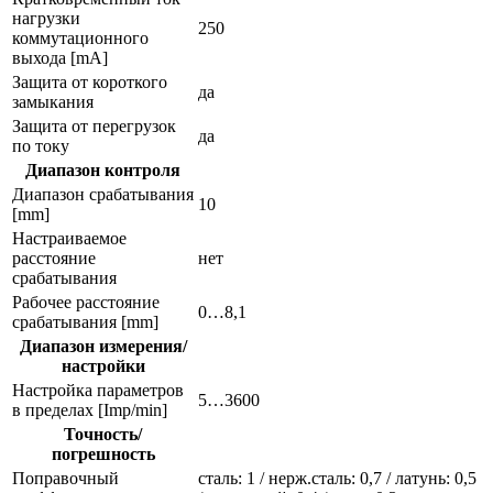
нагрузки
250
коммутационного
выхода [mA]
Защита от короткого
да
замыкания
Защита от перегрузок
да
по току
Диапазон контроля
Диапазон срабатывания
10
[mm]
Настраиваемое
расстояние
нет
срабатывания
Рабочее расстояние
0…8,1
срабатывания [mm]
Диапазон измерения/
настройки
Настройка параметров
5…3600
в пределах [Imp/min]
Точность/
погрешность
Поправочный
сталь: 1 / нерж.сталь: 0,7 / латунь: 0,5