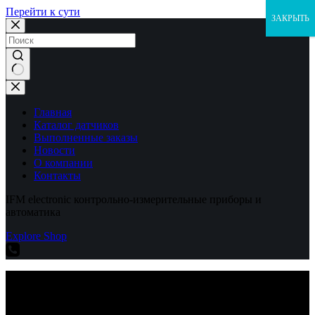
Перейти к сути
ЗАКРЫТЬ
Ничего
не
найдено
Главная
Каталог датчиков
Выполненные заказы
Новости
О компании
Контакты
IFM electronic контрольно-измерительные приборы и
автоматика
Explore Shop
IFM electronic контрольно-измерительные приборы и
автоматика