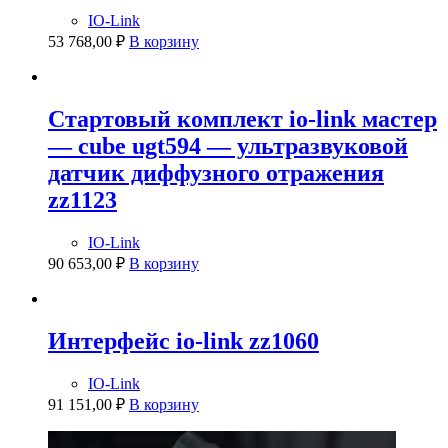
IO-Link
53 768,00
₽
В корзину
Стартовый комплект io-link мастер
— cube ugt594 — ультразвуковой
датчик диффузного отражения
zz1123
IO-Link
90 653,00
₽
В корзину
Интерфейс io-link zz1060
IO-Link
91 151,00
₽
В корзину