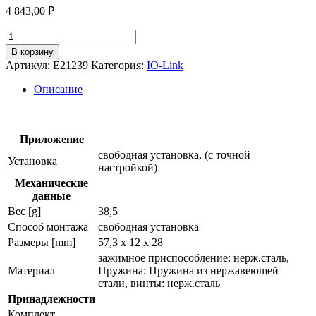
4 843,00
₽
Количество
товара
В корзину
Кронштейн
Артикул:
E21239
Категория:
IO-Link
для
монтажа
Описание
и
тонкой
юстировки
e21239
Приложение
свободная установка, (с точной
Установка
настройкой)
Механические
данные
Вес [g]
38,5
Способ монтажа
свободная установка
Размеры [mm]
57,3 x 12 x 28
зажимное приспособление: нерж.сталь,
Материал
Пружина: Пружина из нержавеющей
стали, винты: нерж.сталь
Принадлежности
Комплект