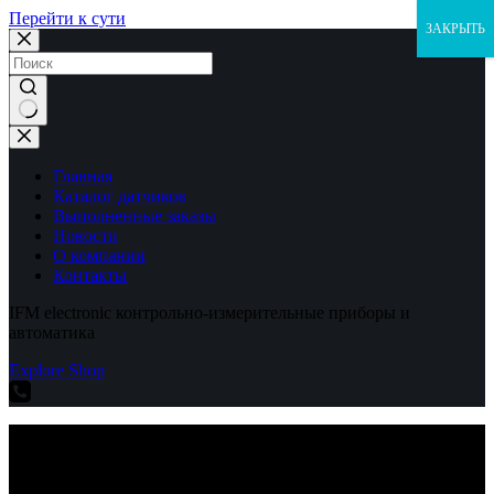
Перейти к сути
ЗАКРЫТЬ
Ничего
не
найдено
Главная
Каталог датчиков
Выполненные заказы
Новости
О компании
Контакты
IFM electronic контрольно-измерительные приборы и
автоматика
Explore Shop
IFM electronic контрольно-измерительные приборы и
автоматика