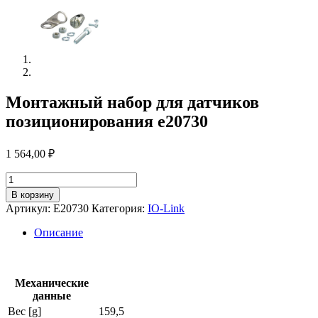
Монтажный набор для датчиков
позиционирования e20730
1 564,00
₽
Количество
товара
В корзину
Монтажный
Артикул:
E20730
Категория:
IO-Link
набор
для
Описание
датчиков
позиционирования
e20730
Механические
данные
Вес [g]
159,5