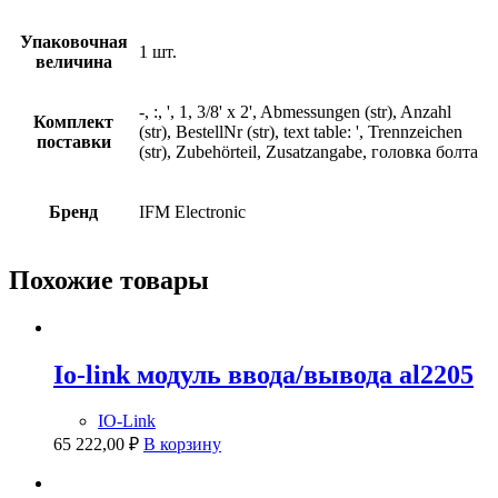
Упаковочная
1 шт.
величина
-, :, ', 1, 3/8' x 2', Abmessungen (str), Anzahl
Комплект
(str), BestellNr (str), text table: ', Trennzeichen
поставки
(str), Zubehörteil, Zusatzangabe, головка болта
Бренд
IFM Electronic
Похожие товары
Io-link модуль ввода/вывода al2205
IO-Link
65 222,00
₽
В корзину