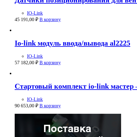
Датчики позиционирования для ве
IO-Link
45 191,00
₽
В корзину
Io-link модуль ввода/вывода al2225
IO-Link
57 182,00
₽
В корзину
Стартовый комплект io-link мастер
IO-Link
90 653,00
₽
В корзину