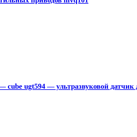
нтильных приводов mvq101
 — cube ugt594 — ультразвуковой датчик