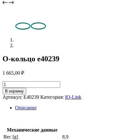
O-кольцо e40239
1 665,00
₽
Количество
товара
В корзину
O-
Артикул:
E40239
Категория:
IO-Link
кольцо
e40239
Описание
Механические данные
Вес [g]
8,9