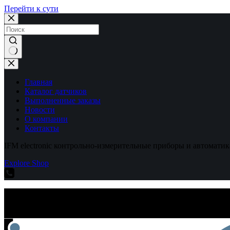
Перейти к сути
Ничего
не
найдено
Главная
Каталог датчиков
Выполненные заказы
Новости
О компании
Контакты
IFM electronic контрольно-измерительные приборы и автоматик
Explore Shop
IFM electronic контрольно-измерительные приборы и автоматик