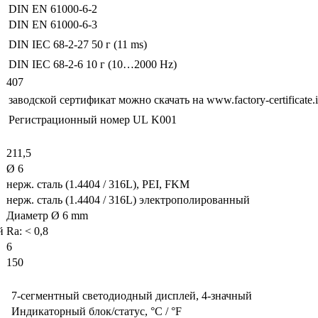
DIN EN 61000-6-2
DIN EN 61000-6-3
DIN IEC 68-2-27
50 г (11 ms)
DIN IEC 68-2-6
10 г (10…2000 Hz)
407
заводской сертификат можно скачать на www.factory-certificate.
Регистрационный номер UL
K001
211,5
Ø 6
нерж. сталь (1.4404 / 316L), PEI, FKM
нерж. сталь (1.4404 / 316L) электрополированный
Диаметр Ø 6 mm
й
Ra: < 0,8
6
150
7-сегментный светодиодный дисплей, 4-значный
Индикаторный блок/статус, °C / °F