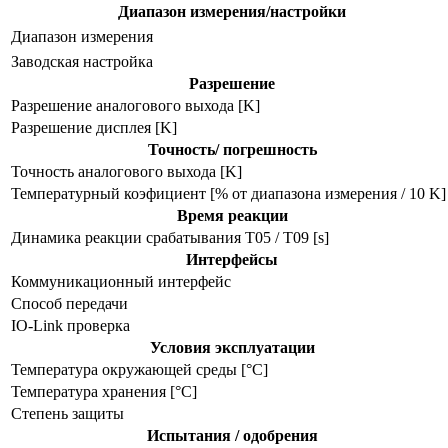
Диапазон измерения/настройки
Диапазон измерения
Заводская настройка
Разрешение
Разрешение аналогового выхода [K]
Разрешение дисплея [K]
Точность/ погрешность
Точность аналогового выхода [K]
Температурный коэфициент [% от диапазона измерения / 10 K]
Время реакции
Динамика реакции срабатывания T05 / T09 [s]
Интерфейсы
Коммуникационный интерфейс
Способ передачи
IO-Link проверка
Условия эксплуатации
Температура окружающей среды [°C]
Температура хранения [°C]
Степень защиты
Испытания / одобрения