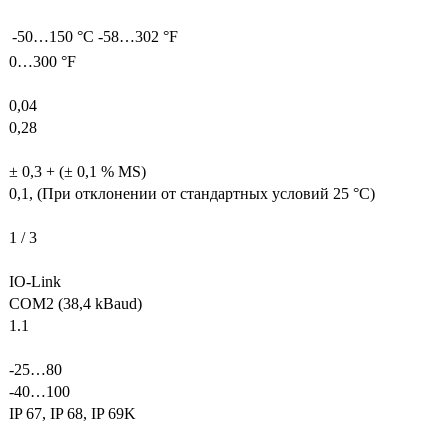
-50…150 °C
-58…302 °F
0…300 °F
0,04
0,28
± 0,3 + (± 0,1 % MS)
0,1, (При отклонении от стандартных условий 25 °C)
1 / 3
IO-Link
COM2 (38,4 kBaud)
1.1
-25…80
-40…100
IP 67, IP 68, IP 69K