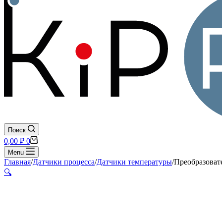
Поиск
Корзина
0,00
₽
0
Menu
Главная
/
Датчики процесса
/
Датчики температуры
/
Преобразоват
🔍