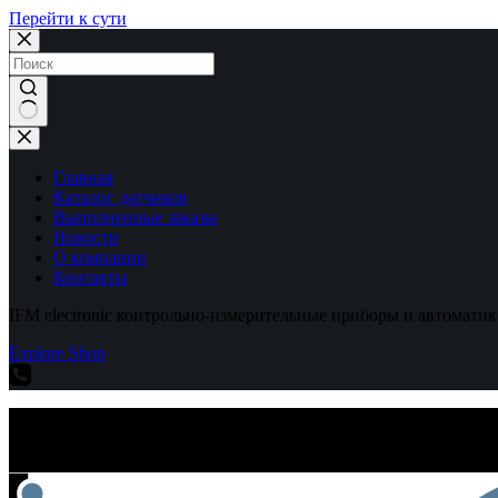
Перейти к сути
Ничего
не
найдено
Главная
Каталог датчиков
Выполненные заказы
Новости
О компании
Контакты
IFM electronic контрольно-измерительные приборы и автоматик
Explore Shop
IFM electronic контрольно-измерительные приборы и автоматик