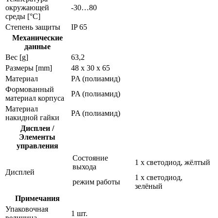
окружающей
-30…80
среды [°C]
Степень защиты
IP 65
Механические
данные
Вес [g]
63,2
Размеры [mm]
48 x 30 x 65
Материал
PA (полиамид)
Формованный
PA (полиамид)
материал корпуса
Материал
PA (полиамид)
накидной гайки
Дисплеи /
Элементы
управления
Состояние
1 x светодиод, жёлтый
выхода
Дисплей
1 x светодиод,
режим работы
зелёный
Примечания
Упаковочная
1 шт.
величина