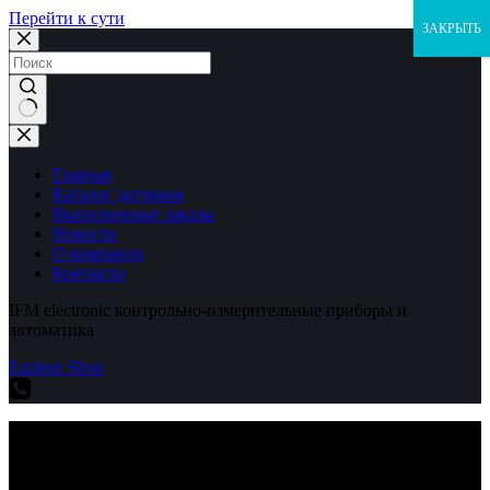
Перейти к сути
ЗАКРЫТЬ
Ничего
не
найдено
Главная
Каталог датчиков
Выполненные заказы
Новости
О компании
Контакты
IFM electronic контрольно-измерительные приборы и
автоматика
Explore Shop
IFM electronic контрольно-измерительные приборы и
автоматика