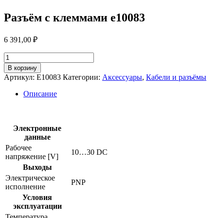
Разъём с клеммами e10083
6 391,00
₽
Количество
товара
В корзину
Разъём
Артикул:
E10083
Категории:
Аксессуары
,
Кабели и разъёмы
с
клеммами
Описание
e10083
Электронные
данные
Рабочее
10…30 DC
напряжение [V]
Выходы
Электрическое
PNP
исполнение
Условия
эксплуатации
Температура