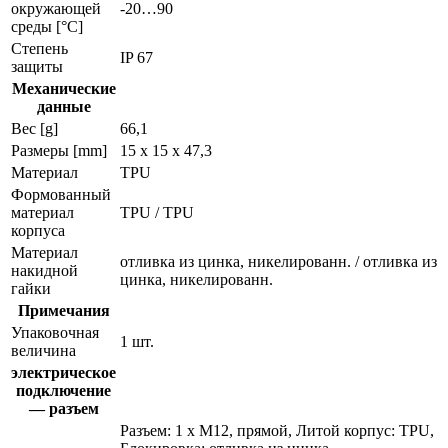
окружающей
-20…90
среды [°C]
Степень
IP 67
защиты
Механические
данные
Вес [g]
66,1
Размеры [mm]
15 x 15 x 47,3
Материал
TPU
Формованный
материал
TPU / TPU
корпуса
Материал
отливка из цинка, никелированн. / отливка из
накидной
цинка, никелированн.
гайки
Примечания
Упаковочная
1 шт.
величина
электрическое
подключение
— разъем
Разъем: 1 x M12, прямой, Литой корпус: TPU,