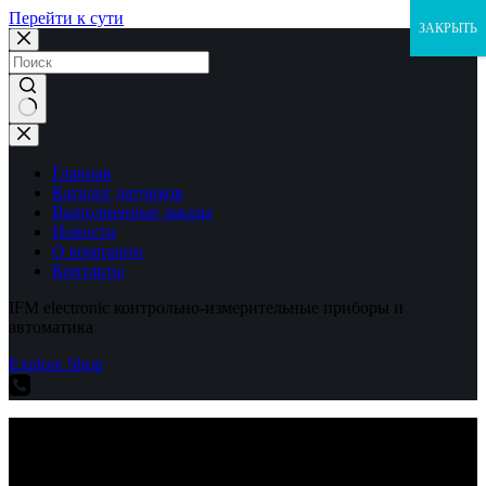
Перейти к сути
ЗАКРЫТЬ
Ничего
не
найдено
Главная
Каталог датчиков
Выполненные заказы
Новости
О компании
Контакты
IFM electronic контрольно-измерительные приборы и
автоматика
Explore Shop
IFM electronic контрольно-измерительные приборы и
автоматика