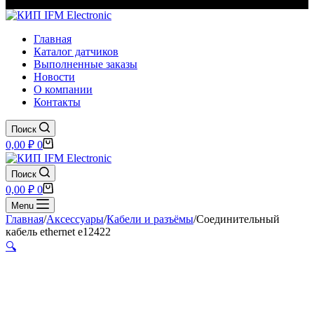
Главная
Каталог датчиков
Выполненные заказы
Новости
О компании
Контакты
Поиск
Корзина
0,00
₽
0
Поиск
Корзина
0,00
₽
0
Menu
Главная
/
Аксессуары
/
Кабели и разъёмы
/
Соединительный
кабель ethernet e12422
🔍