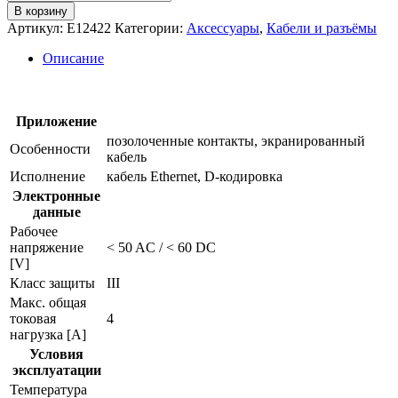
товара
В корзину
Соединительный
Артикул:
E12422
Категории:
Аксессуары
,
Кабели и разъёмы
кабель
ethernet
Описание
e12422
Приложение
позолоченные контакты, экранированный
Особенности
кабель
Исполнение
кабель Ethernet, D-кодировка
Электронные
данные
Рабочее
напряжение
< 50 AC / < 60 DC
[V]
Класс защиты
III
Макс. общая
токовая
4
нагрузка [A]
Условия
эксплуатации
Температура