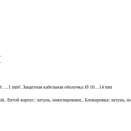
.
.
й: …1 mm², Защитная кабельная оболочка: Ø 10…14 mm
ой, Литой корпус: латунь, никелированн., Блокировка: латунь, 