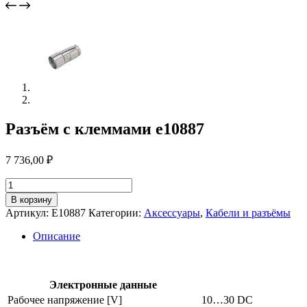
Разъём с клеммами e10887
7 736,00
₽
Количество
товара
В корзину
Разъём
Артикул:
E10887
Категории:
Аксессуары
,
Кабели и разъёмы
с
клеммами
Описание
e10887
Электронные данные
Рабочее напряжение [V]
10…30 DC