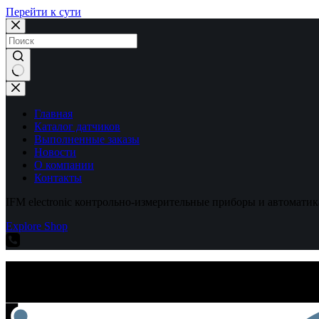
Перейти к сути
Ничего
не
найдено
Главная
Каталог датчиков
Выполненные заказы
Новости
О компании
Контакты
IFM electronic контрольно-измерительные приборы и автоматик
Explore Shop
IFM electronic контрольно-измерительные приборы и автоматик