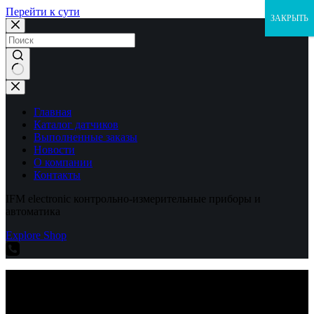
Перейти к сути
ЗАКРЫТЬ
Ничего
не
найдено
Главная
Каталог датчиков
Выполненные заказы
Новости
О компании
Контакты
IFM electronic контрольно-измерительные приборы и
автоматика
Explore Shop
IFM electronic контрольно-измерительные приборы и
автоматика