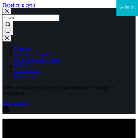
Перейти к сути
ЗАКРЫТЬ
Ничего
не
найдено
Главная
Каталог датчиков
Выполненные заказы
Новости
О компании
Контакты
IFM electronic контрольно-измерительные приборы и
автоматика
Explore Shop
IFM electronic контрольно-измерительные приборы и
автоматика