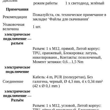
Дисплей
режим работы
1 x светодиод, зелёный
Примечания
Пожалуйста, см. техническое примечание в
Рекомендации
закладке ‘Файлы для скачивания’
Упаковочная
1 шт.
величина
электрическое
подключение —
разъем
Разъем: 1 x M12, прямой, Литой корпус:
TPU, оранжевый, Блокировка: латунь,
никелированн., Контакты: позолоченый,
Момент затяжки: 0,6…1,5 Nm
электрическое
подключение
Кабель: 4 m, PUR (полиуретан), Без
Соединение
галогена, черный, Ø 4,3 mm, 4 x 0,34 mm²
(42 x Ø 0,1 mm )
электрическое
подключение —
Разъём
Разъем: 1 x M12, угловой, Литой корпус:
TPU, чёрный прозрачный, Блокировка: