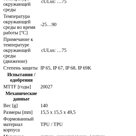
cULus: …75
окружающей
среды
Температура
окружающей
-25…90
среды во время
работы [°C]
Примечание к
температуре
окружающей
cULus: …75
среды
(движение)
Степень защиты
IP 65, IP 67, IP 68, IP 69K
Испытания /
одобрения
MTTF [годы]
20027
Механические
данные
Вес [g]
140
Размеры [mm]
15,5 x 15,5 x 49,5
Формованный
материал
TPU / TPU
корпуса