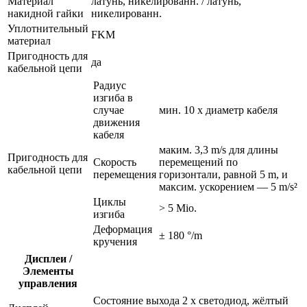
Материал
латунь, никелированн. / латунь,
накидной гайки
никелированн.
Уплотнительный
FKM
материал
Пригодность для
да
кабельной цепи
Радиус
изгиба в
случае
мин. 10 x диаметр кабеля
движения
кабеля
маким. 3,3 m/s для длины
Пригодность для
Скорость
перемещений по
кабельной цепи
перемещения
горизонтали, равной 5 m, и
максим. ускорением — 5 m/s²
Циклы
> 5 Mio.
изгиба
Деформация
± 180 °/m
кручения
Дисплеи /
Элементы
управления
Состояние выхода
2 x светодиод, жёлтый