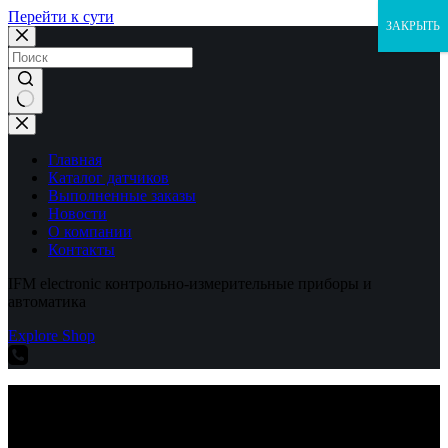
Перейти к сути
ЗАКРЫТЬ
Ничего
не
найдено
Главная
Каталог датчиков
Выполненные заказы
Новости
О компании
Контакты
IFM electronic контрольно-измерительные приборы и
автоматика
Explore Shop
IFM electronic контрольно-измерительные приборы и
автоматика