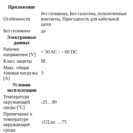
Приложение
без силикона, Без галогена, позолоченные
Особенности
контакты, Пригодность для кабельной
цепи
Без силикона
да
Электронные
данные
Рабочее
< 50 AC / < 60 DC
напряжение [V]
Класс защиты
III
Макс. общая
токовая нагрузка
3
[A]
Условия
эксплуатации
Температура
окружающей
-25…90
среды [°C]
Примечание к
температуре
cULus: …75
окружающей
среды