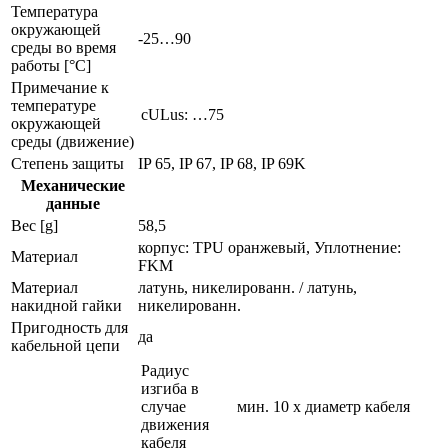
Температура
окружающей
-25…90
среды во время
работы [°C]
Примечание к
температуре
cULus: …75
окружающей
среды (движение)
Степень защиты
IP 65, IP 67, IP 68, IP 69K
Механические
данные
Вес [g]
58,5
корпус: TPU оранжевый, Уплотнение:
Материал
FKM
Материал
латунь, никелированн. / латунь,
накидной гайки
никелированн.
Пригодность для
да
кабельной цепи
Радиус
изгиба в
случае
мин. 10 x диаметр кабеля
движения
кабеля