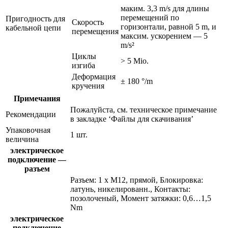
маким. 3,3 m/s для длины
перемещений по
Пригодность для
Скорость
горизонтали, равной 5 m, и
кабельной цепи
перемещения
максим. ускорением — 5
m/s²
Циклы
> 5 Mio.
изгиба
Деформация
± 180 °/m
кручения
Примечания
Пожалуйста, см. техническое примечание
Рекомендации
в закладке ‘Файлы для скачивания’
Упаковочная
1 шт.
величина
электрическое
подключение —
разъем
Разъем: 1 x M12, прямой, Блокировка:
латунь, никелированн., Контакты:
позолоченый, Момент затяжки: 0,6…1,5
Nm
электрическое
подключение