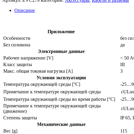
Артикул:
EVC279
Категории:
Аксессуары
,
Кабели и разъёмы
кабель
evc279
Описание
Приложение
Особенности
без си
Без силикона
да
Электронные данные
Рабочее напряжение [V]
< 50 A
Класс защиты
III
Макс. общая токовая нагрузка [A]
3
Условия эксплуатации
Температура окружающей среды [°C]
-25…9
Примечание к температуре окружающей среды
cULus
Температура окружающей среды во время работы [°C]
-25…9
Примечание к температуре окружающей среды
cULus
(движение)
Степень защиты
IP 65, 
Механические данные
Вес [g]
115