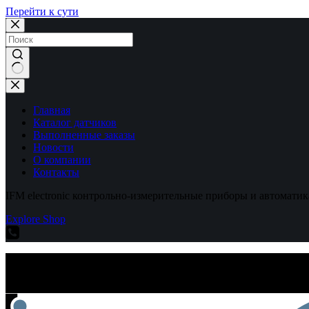
Перейти к сути
Ничего
не
найдено
Главная
Каталог датчиков
Выполненные заказы
Новости
О компании
Контакты
IFM electronic контрольно-измерительные приборы и автоматик
Explore Shop
IFM electronic контрольно-измерительные приборы и автоматик