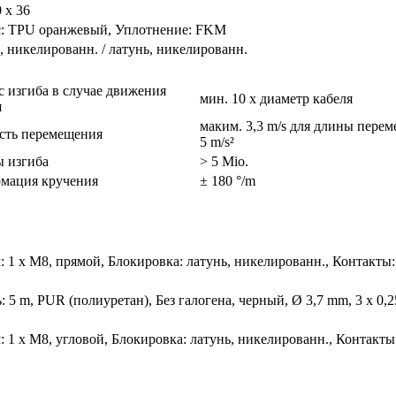
0 x 36
с: TPU оранжевый, Уплотнение: FKM
, никелированн. / латунь, никелированн.
с изгиба в случае движения
мин. 10 x диаметр кабеля
я
маким. 3,3 m/s для длины пере
сть перемещения
5 m/s²
 изгиба
> 5 Mio.
мация кручения
± 180 °/m
: 1 x M8, прямой, Блокировка: латунь, никелированн., Контакт
: 5 m, PUR (полиуретан), Без галогена, черный, Ø 3,7 mm, 3 x 0,2
: 1 x M8, угловой, Блокировка: латунь, никелированн., Контак