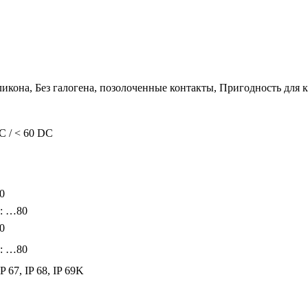
ликона, Без галогена, позолоченные контакты, Пригодность для 
C / < 60 DC
0
: …80
0
: …80
IP 67, IP 68, IP 69K