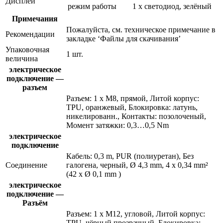
Дисплей
режим работы
1 x светодиод, зелёный
Примечания
Пожалуйста, см. техническое примечание в
Рекомендации
закладке ‘Файлы для скачивания’
Упаковочная
1 шт.
величина
электрическое
подключение —
разъем
Разъем: 1 x M8, прямой, Литой корпус:
TPU, оранжевый, Блокировка: латунь,
никелированн., Контакты: позолоченый,
Момент затяжки: 0,3…0,5 Nm
электрическое
подключение
Кабель: 0,3 m, PUR (полиуретан), Без
Соединение
галогена, черный, Ø 4,3 mm, 4 x 0,34 mm²
(42 x Ø 0,1 mm )
электрическое
подключение —
Разъём
Разъем: 1 x M12, угловой, Литой корпус:
TPU, чёрный прозрачный, Блокировка: