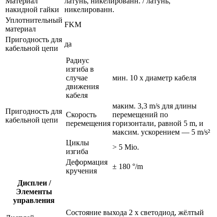
Материал
латунь, никелированн. / латунь,
накидной гайки
никелированн.
Уплотнительный
FKM
материал
Пригодность для
да
кабельной цепи
Радиус
изгиба в
случае
мин. 10 x диаметр кабеля
движения
кабеля
маким. 3,3 m/s для длины
Пригодность для
Скорость
перемещений по
кабельной цепи
перемещения
горизонтали, равной 5 m, и
максим. ускорением — 5 m/s²
Циклы
> 5 Mio.
изгиба
Деформация
± 180 °/m
кручения
Дисплеи /
Элементы
управления
Состояние выхода
2 x светодиод, жёлтый