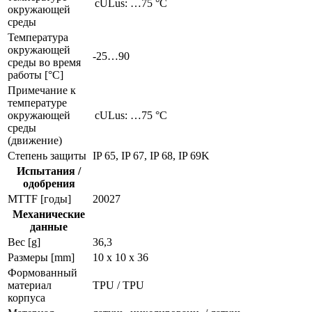
cULus: …75 °C
окружающей
среды
Температура
окружающей
-25…90
среды во время
работы [°C]
Примечание к
температуре
окружающей
cULus: …75 °C
среды
(движение)
Степень защиты
IP 65, IP 67, IP 68, IP 69K
Испытания /
одобрения
MTTF [годы]
20027
Механические
данные
Вес [g]
36,3
Размеры [mm]
10 x 10 x 36
Формованный
материал
TPU / TPU
корпуса