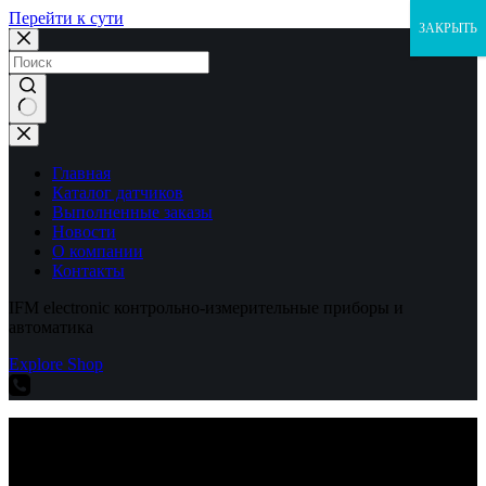
Перейти к сути
ЗАКРЫТЬ
Ничего
не
найдено
Главная
Каталог датчиков
Выполненные заказы
Новости
О компании
Контакты
IFM electronic контрольно-измерительные приборы и
автоматика
Explore Shop
IFM electronic контрольно-измерительные приборы и
автоматика