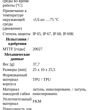
среды во время
работы [°C]
Примечание к
температуре
окружающей
cULus: …75 °C
среды
(движение)
Степень защиты
IP 65, IP 67, IP 68, IP 69K
Испытания /
одобрения
MTTF [годы]
20027
Механические
данные
Вес [g]
37,7
Размеры [mm]
25 x 10 x 25,5
Формованный
материал
TPU / TPU
корпуса
Материал
латунь, никелированн. / латунь,
накидной гайки
никелированн.
Уплотнительный
FKM
материал
Пригодность для