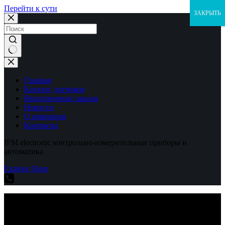
Перейти к сути
ЗАКРЫТЬ
Ничего
не
найдено
Главная
Каталог датчиков
Выполненные заказы
Новости
О компании
Контакты
IFM electronic контрольно-измерительные приборы и
автоматика
Explore Shop
IFM electronic контрольно-измерительные приборы и
автоматика