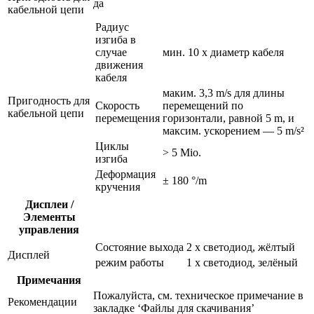
да
кабельной цепи
Радиус
изгиба в
случае
мин. 10 x диаметр кабеля
движения
кабеля
маким. 3,3 m/s для длины
Пригодность для
Скорость
перемещений по
кабельной цепи
перемещения
горизонтали, равной 5 m, и
максим. ускорением — 5 m/s²
Циклы
> 5 Mio.
изгиба
Деформация
± 180 °/m
кручения
Дисплеи /
Элементы
управления
Состояние выхода
2 x светодиод, жёлтый
Дисплей
режим работы
1 x светодиод, зелёный
Примечания
Пожалуйста, см. техническое примечание в
Рекомендации
закладке ‘Файлы для скачивания’