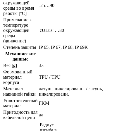
окружающей
-25…90
среды во время
работы [°C]
Примечание к
температуре
окружающей
cULus: …80
среды
(движение)
Степень защиты
IP 65, IP 67, IP 68, IP 69K
Механические
данные
Вес [g]
33
Формованный
материал
TPU / TPU
корпуса
Материал
латунь, никелированн. / латунь,
накидной гайки
никелированн.
Уплотнительный
FKM
материал
Пригодность для
да
кабельной цепи
Радиус
изгиба в