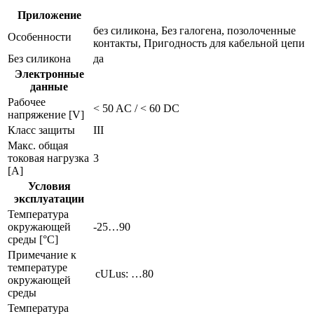
Приложение
без силикона, Без галогена, позолоченные
Особенности
контакты, Пригодность для кабельной цепи
Без силикона
да
Электронные
данные
Рабочее
< 50 AC / < 60 DC
напряжение [V]
Класс защиты
III
Макс. общая
токовая нагрузка
3
[A]
Условия
эксплуатации
Температура
окружающей
-25…90
среды [°C]
Примечание к
температуре
cULus: …80
окружающей
среды
Температура