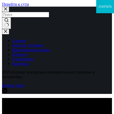
Перейти к сути
ЗАКРЫТЬ
Ничего
не
найдено
Главная
Каталог датчиков
Выполненные заказы
Новости
О компании
Контакты
IFM electronic контрольно-измерительные приборы и
автоматика
Explore Shop
IFM electronic контрольно-измерительные приборы и
автоматика