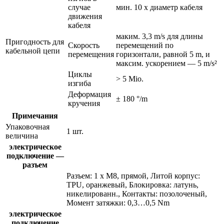
случае
мин. 10 x диаметр кабеля
движения
кабеля
маким. 3,3 m/s для длины
Пригодность для
Скорость
перемещений по
кабельной цепи
перемещения
горизонтали, равной 5 m, и
максим. ускорением — 5 m/s²
Циклы
> 5 Mio.
изгиба
Деформация
± 180 °/m
кручения
Примечания
Упаковочная
1 шт.
величина
электрическое
подключение —
разъем
Разъем: 1 x M8, прямой, Литой корпус:
TPU, оранжевый, Блокировка: латунь,
никелированн., Контакты: позолоченый,
Момент затяжки: 0,3…0,5 Nm
электрическое
подключение