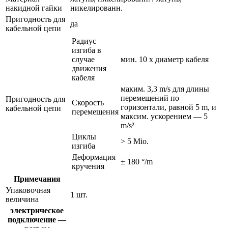
накидной гайки
никелированн.
Пригодность для
да
кабельной цепи
Радиус
изгиба в
случае
мин. 10 x диаметр кабеля
движения
кабеля
маким. 3,3 m/s для длины
перемещений по
Пригодность для
Скорость
горизонтали, равной 5 m, и
кабельной цепи
перемещения
максим. ускорением — 5
m/s²
Циклы
> 5 Mio.
изгиба
Деформация
± 180 °/m
кручения
Примечания
Упаковочная
1 шт.
величина
электрическое
подключение —