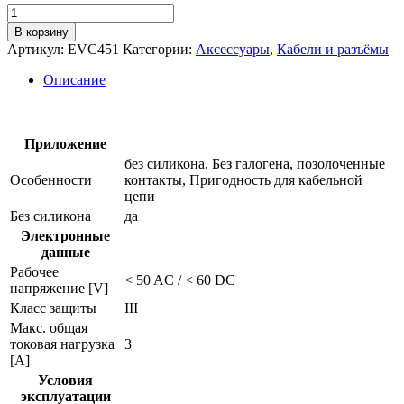
Количество
товара
В корзину
Соединительный
Артикул:
EVC451
Категории:
Аксессуары
,
Кабели и разъёмы
кабель
evc451
Описание
Приложение
без силикона, Без галогена, позолоченные
Особенности
контакты, Пригодность для кабельной
цепи
Без силикона
да
Электронные
данные
Рабочее
< 50 AC / < 60 DC
напряжение [V]
Класс защиты
III
Макс. общая
токовая нагрузка
3
[A]
Условия
эксплуатации