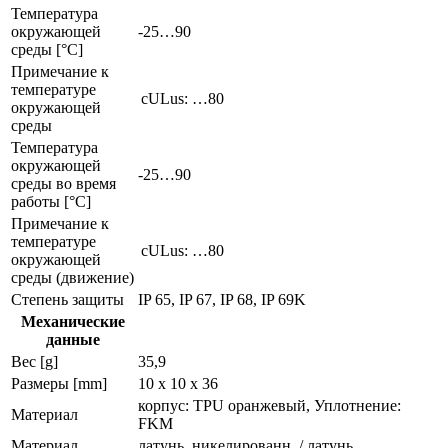
Температура
окружающей
-25…90
среды [°C]
Примечание к
температуре
cULus: …80
окружающей
среды
Температура
окружающей
-25…90
среды во время
работы [°C]
Примечание к
температуре
cULus: …80
окружающей
среды (движение)
Степень защиты
IP 65, IP 67, IP 68, IP 69K
Механические
данные
Вес [g]
35,9
Размеры [mm]
10 x 10 x 36
корпус: TPU оранжевый, Уплотнение:
Материал
FKM
Материал
латунь, никелированн. / латунь,