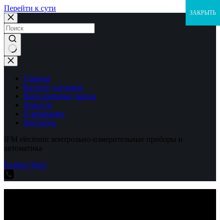
Перейти к сути
ЗАКРЫТЬ
Ничего
не
найдено
Главная
Каталог датчиков
Выполненные заказы
Новости
О компании
Контакты
IFM electronic контрольно-измерительные приборы и
автоматика
Explore Shop
IFM electronic контрольно-измерительные приборы и
автоматика