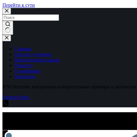
Перейти к сути
Ничего
не
найдено
Главная
Каталог датчиков
Выполненные заказы
Новости
О компании
Контакты
IFM electronic контрольно-измерительные приборы и автоматик
Explore Shop
IFM electronic контрольно-измерительные приборы и автоматик