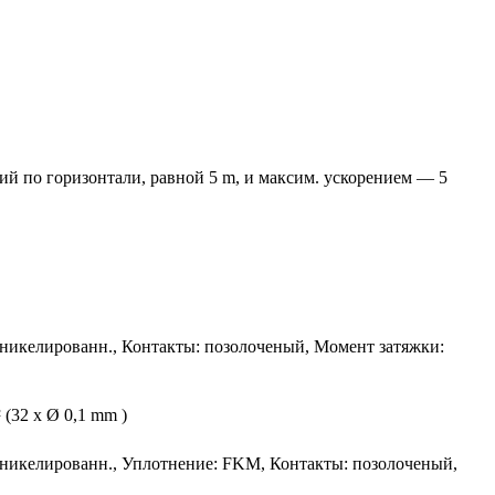
ий по горизонтали, равной 5 m, и максим. ускорением — 5
, никелированн., Контакты: позолоченый, Момент затяжки:
 (32 x Ø 0,1 mm )
, никелированн., Уплотнение: FKM, Контакты: позолоченый,