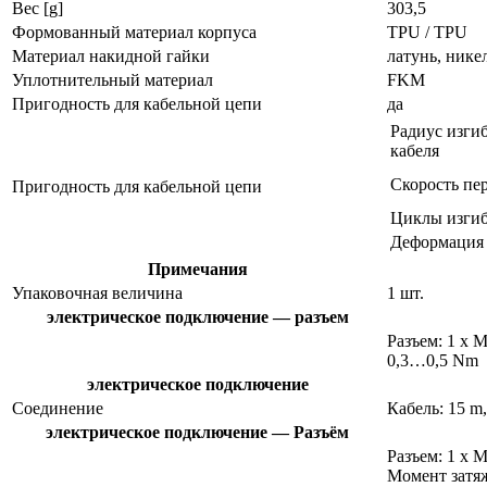
Вес [g]
303,5
Формованный материал корпуса
TPU / TPU
Материал накидной гайки
латунь, нике
Уплотнительный материал
FKM
Пригодность для кабельной цепи
да
Радиус изги
кабеля
Скорость пе
Пригодность для кабельной цепи
Циклы изги
Деформация
Примечания
Упаковочная величина
1 шт.
электрическое подключение — разъем
Разъем: 1 x 
0,3…0,5 Nm
электрическое подключение
Соединение
Кабель: 15 m,
электрическое подключение — Разъём
Разъем: 1 x 
Момент затя