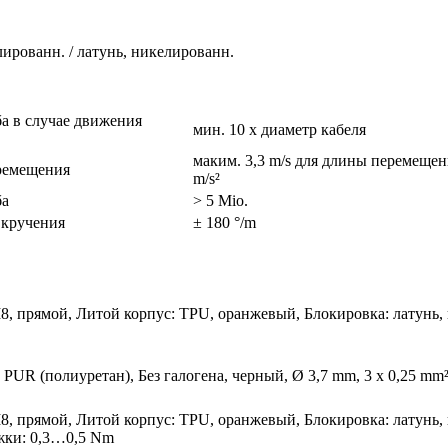
лированн. / латунь, никелированн.
ба в случае движения
мин. 10 x диаметр кабеля
маким. 3,3 m/s для длины перемещен
ремещения
m/s²
ба
> 5 Mio.
 кручения
± 180 °/m
M8, прямой, Литой корпус: TPU, оранжевый, Блокировка: латунь
 PUR (полиуретан), Без галогена, черный, Ø 3,7 mm, 3 x 0,25 mm²
M8, прямой, Литой корпус: TPU, оранжевый, Блокировка: латунь
жки: 0,3…0,5 Nm