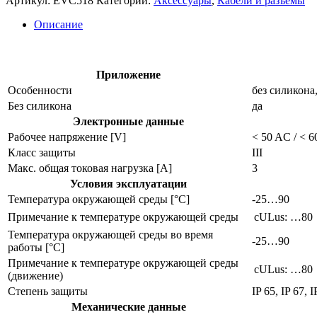
Артикул:
EVC518
Категории:
Аксессуары
,
Кабели и разъёмы
кабель
evc518
Описание
Приложение
Особенности
без силикона
Без силикона
да
Электронные данные
Рабочее напряжение [V]
< 50 AC / < 
Класс защиты
III
Макс. общая токовая нагрузка [A]
3
Условия эксплуатации
Температура окружающей среды [°C]
-25…90
Примечание к температуре окружающей среды
cULus: …80
Температура окружающей среды во время
-25…90
работы [°C]
Примечание к температуре окружающей среды
cULus: …80
(движение)
Степень защиты
IP 65, IP 67, 
Механические данные