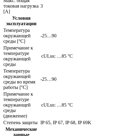
Макс. общая
токовая нагрузка
3
[A]
Условия
эксплуатации
Температура
окружающей
-25…90
среды [°C]
Примечание к
температуре
cULus: …85 °C
окружающей
среды
Температура
окружающей
-25…90
среды во время
работы [°C]
Примечание к
температуре
окружающей
cULus: …85 °C
среды
(движение)
Степень защиты
IP 65, IP 67, IP 68, IP 69K
Механические
данные