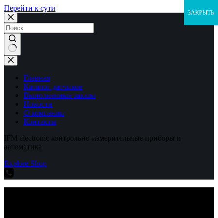
Перейти к сути
ЗАКРЫТЬ
Ничего
не
найдено
Главная
Каталог датчиков
Выполненные заказы
Новости
О компании
Контакты
IFM electronic контрольно-измерительные приборы и
автоматика
Explore Shop
IFM electronic контрольно-измерительные приборы и
автоматика