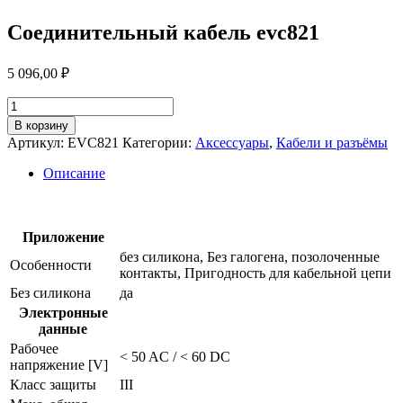
Соединительный кабель evc821
5 096,00
₽
Количество
товара
В корзину
Соединительный
Артикул:
EVC821
Категории:
Аксессуары
,
Кабели и разъёмы
кабель
evc821
Описание
Приложение
без силикона, Без галогена, позолоченные
Особенности
контакты, Пригодность для кабельной цепи
Без силикона
да
Электронные
данные
Рабочее
< 50 AC / < 60 DC
напряжение [V]
Класс защиты
III