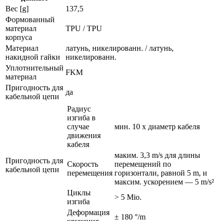
Вес [g]
137,5
Формованный
материал
TPU / TPU
корпуса
Материал
латунь, никелированн. / латунь,
накидной гайки
никелированн.
Уплотнительный
FKM
материал
Пригодность для
да
кабельной цепи
Радиус
изгиба в
случае
мин. 10 x диаметр кабеля
движения
кабеля
маким. 3,3 m/s для длины
Пригодность для
Скорость
перемещений по
кабельной цепи
перемещения
горизонтали, равной 5 m, и
максим. ускорением — 5 m/s²
Циклы
> 5 Mio.
изгиба
Деформация
± 180 °/m