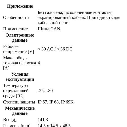
Приложение
Без галогена, позолоченные контакты,
Особенности
экранированный кабель, Пригодность для
кабельной цепи
Применение
Шина CAN
Электронные
данные
Рабочее
< 30 AC / < 36 DC
напряжение [V]
Макс. общая
токовая нагрузка
4
[A]
Условия
эксплуатации
Температура
окружающей
-25…80
среды [°C]
Степень защиты
IP 67, IP 68, IP 69K
Механические
данные
Вес [g]
141,3
Размеры [mm]
14,5 x 14,5 x 48,5