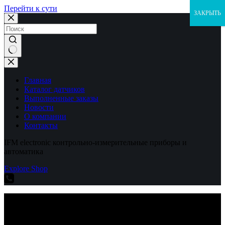
Перейти к сути
ЗАКРЫТЬ
Ничего
не
найдено
Главная
Каталог датчиков
Выполненные заказы
Новости
О компании
Контакты
IFM electronic контрольно-измерительные приборы и
автоматика
Explore Shop
IFM electronic контрольно-измерительные приборы и
автоматика