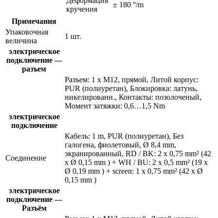
Деформация
± 180 °/m
кручения
Примечания
Упаковочная
1 шт.
величина
электрическое
подключение —
разъем
Разъем: 1 x M12, прямой, Литой корпус:
PUR (полиуретан), Блокировка: латунь,
никелированн., Контакты: позолоченый,
Момент затяжки: 0,6…1,5 Nm
электрическое
подключение
Кабель: 1 m, PUR (полиуретан), Без
галогена, фиолетовый, Ø 8,4 mm,
экранированный, RD / BK: 2 x 0,75 mm² (42
Соединение
x Ø 0,15 mm ) + WH / BU: 2 x 0,5 mm² (19 x
Ø 0,19 mm ) + screen: 1 x 0,75 mm² (42 x Ø
0,15 mm )
электрическое
подключение —
Разъём