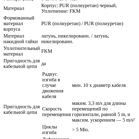
Корпус: PUR (полиуретан) черный,
Материал
Уплотнение: FKM
Формованный
материал
PUR (полиуретан) / PUR (полиуретан)
корпуса
Материал
латунь, никелированн. / латунь,
накидной гайки
никелированн.
Уплотнительный
FKM
материал
Пригодность для
да
кабельной цепи
Радиус
изгиба в
случае
мин. 10 x диаметр кабеля
движения
кабеля
маким. 3,3 m/s для длины
Пригодность для
Скорость
перемещений по
кабельной цепи
перемещения
горизонтали, равной 5 m, и
максим. ускорением — 5 m/s²
Циклы
> 5 Mio.
изгиба