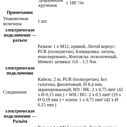
Деформация
± 180 °/m
кручения
Примечания
Упаковочная
1 шт.
величина
электрическое
подключение —
разъем
Разъем: 1 x M12, прямой, Литой корпус:
PUR (полиуретан), Блокировка: латунь,
никелированн., Контакты: позолоченый,
Момент затяжки: 0,6…1,5 Nm
электрическое
подключение
Кабель: 2 m, PUR (полиуретан), Без
галогена, фиолетовый, Ø 8,4 mm,
экранированный, RD / BK: 2 x 0,75 mm² (42
Соединение
x Ø 0,15 mm ) + WH / BU: 2 x 0,5 mm² (19 x
Ø 0,19 mm ) + screen: 1 x 0,75 mm² (42 x Ø
0,15 mm )
электрическое
подключение —
Разъём