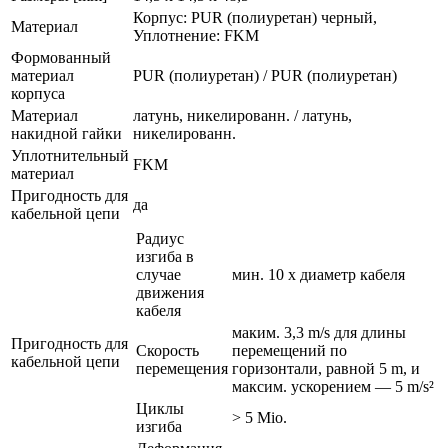
Корпус: PUR (полиуретан) черный,
Материал
Уплотнение: FKM
Формованный
материал
PUR (полиуретан) / PUR (полиуретан)
корпуса
Материал
латунь, никелированн. / латунь,
накидной гайки
никелированн.
Уплотнительный
FKM
материал
Пригодность для
да
кабельной цепи
Радиус
изгиба в
случае
мин. 10 x диаметр кабеля
движения
кабеля
маким. 3,3 m/s для длины
Пригодность для
Скорость
перемещений по
кабельной цепи
перемещения
горизонтали, равной 5 m, и
максим. ускорением — 5 m/s²
Циклы
> 5 Mio.
изгиба