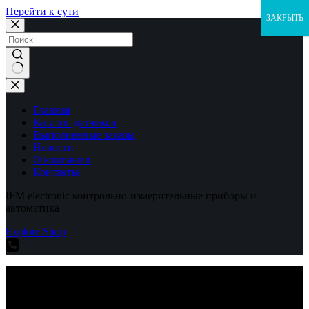
Перейти к сути
ЗАКРЫТЬ
Ничего
не
найдено
Главная
Каталог датчиков
Выполненные заказы
Новости
О компании
Контакты
IFM electronic контрольно-измерительные приборы и
автоматика
Explore Shop
IFM electronic контрольно-измерительные приборы и
автоматика