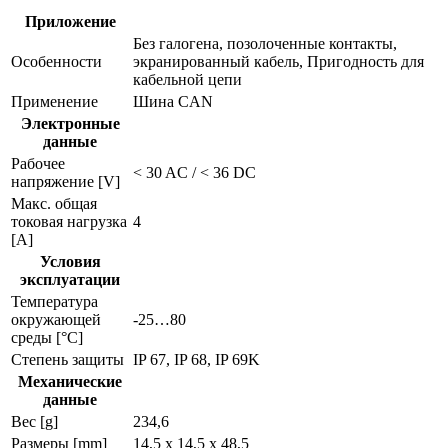
Приложение
Без галогена, позолоченные контакты,
Особенности
экранированный кабель, Пригодность для
кабельной цепи
Применение
Шина CAN
Электронные
данные
Рабочее
< 30 AC / < 36 DC
напряжение [V]
Макс. общая
токовая нагрузка
4
[A]
Условия
эксплуатации
Температура
окружающей
-25…80
среды [°C]
Степень защиты
IP 67, IP 68, IP 69K
Механические
данные
Вес [g]
234,6
Размеры [mm]
14,5 x 14,5 x 48,5