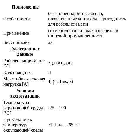
Приложение
без силикона, Без галогена,
Особенности
позолоченные контакты, Пригодность
для кабельной цепи
гигиенические и влажные среды в
Применение
пищевой промышленности
Без силикона
да
Электронные
данные
Рабочее напряжение
< 60 AC/DC
[V]
Класс защиты
II
Макс. общая токовая
4, (cULus: 3)
нагрузка [A]
Условия
эксплуатации
Температура
окружающей среды
-25…100
[°C]
Примечание к
температуре
cULus: …65 °C
окружающей среды