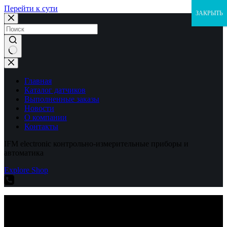
Перейти к сути
ЗАКРЫТЬ
Ничего
не
найдено
Главная
Каталог датчиков
Выполненные заказы
Новости
О компании
Контакты
IFM electronic контрольно-измерительные приборы и
автоматика
Explore Shop
IFM electronic контрольно-измерительные приборы и
автоматика