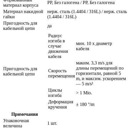
PP, Без галогена / PP, Без галогена
материал корпуса
Материал накидной
нерж. сталь (1.4404 / 316L) / нерж. сталь
гайки
(1.4404 / 316L)
Пригодность для
да
кабельной цепи
Радиус
изгиба в
мин. 10 x диаметр
случае
кабеля
движения
кабеля
маким. 3,3 m/s для
длины перемещений по
Пригодность для
Скорость
горизонтали, равной 5
кабельной цепи
перемещения
m, и максим. ускорением
— 5 m/s²
Циклы
> 1 Mio.
изгиба
Деформация
± 180 °/m
кручения
Примечания
Упаковочная
1 шт.
величина