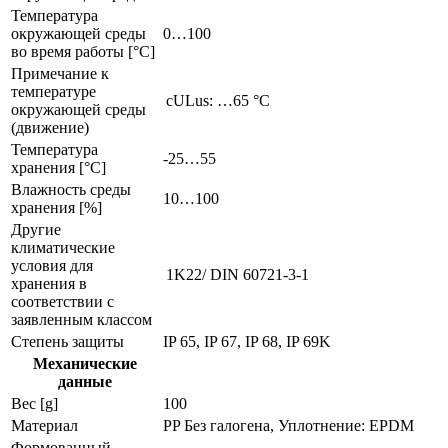
Температура
окружающей среды
0…100
во время работы [°C]
Примечание к
температуре
cULus: …65 °C
окружающей среды
(движение)
Температура
-25…55
хранения [°C]
Влажность среды
10…100
хранения [%]
Другие
климатические
условия для
1K22/ DIN 60721-3-1
хранения в
соответствии с
заявленным классом
Степень защиты
IP 65, IP 67, IP 68, IP 69K
Механические
данные
Вес [g]
100
Материал
PP Без галогена, Уплотнение: EPDM
Формованный