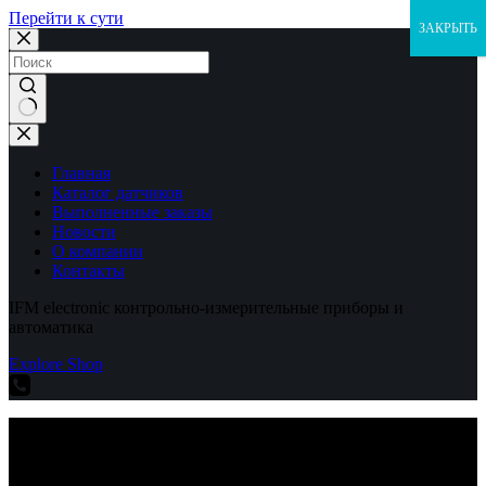
Перейти к сути
ЗАКРЫТЬ
Ничего
не
найдено
Главная
Каталог датчиков
Выполненные заказы
Новости
О компании
Контакты
IFM electronic контрольно-измерительные приборы и
автоматика
Explore Shop
IFM electronic контрольно-измерительные приборы и
автоматика