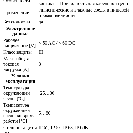
Особенности
контакты, Пригодность для кабельной цепи
гигиенические и влажные среды в пищевой
Применение
промышленности
Без силикона
да
Электронные
данные
Рабочее
< 50 AC / < 60 DC
напряжение [V]
Класс защиты
III
Макс. общая
токовая
3
нагрузка [A]
Условия
эксплуатации
Температура
окружающей
-25…80
среды [°C]
Температура
окружающей
5…80
среды во время
работы [°C]
Степень защиты
IP 65, IP 67, IP 68, IP 69K