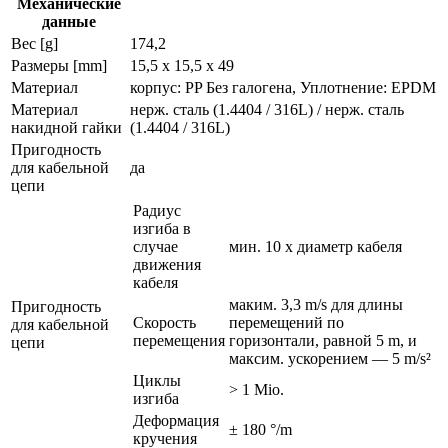
Механические
данные
Вес [g]
174,2
Размеры [mm]
15,5 x 15,5 x 49
Материал
корпус: PP Без галогена, Уплотнение: EPDM
Материал
нерж. сталь (1.4404 / 316L) / нерж. сталь
накидной гайки
(1.4404 / 316L)
Пригодность
для кабельной
да
цепи
Радиус
изгиба в
случае
мин. 10 x диаметр кабеля
движения
кабеля
маким. 3,3 m/s для длины
Пригодность
Скорость
перемещений по
для кабельной
перемещения
горизонтали, равной 5 m, и
цепи
максим. ускорением — 5 m/s²
Циклы
> 1 Mio.
изгиба
Деформация
± 180 °/m
кручения