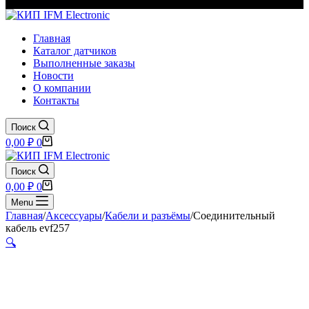
Главная
Каталог датчиков
Выполненные заказы
Новости
О компании
Контакты
Поиск
Корзина
0,00
₽
0
Поиск
Корзина
0,00
₽
0
Menu
Главная
/
Аксессуары
/
Кабели и разъёмы
/
Соединительный
кабель evf257
🔍