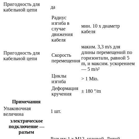
Пригодность для
да
кабельной цепи
Радиус
изгиба в
мин. 10 x диаметр
случае
кабеля
движения
кабеля
маким. 3,3 m/s для
длины перемещений по
Пригодность для
Скорость
горизонтали, равной 5
кабельной цепи
перемещения
m, и максим. ускорением
— 5 m/s²
Циклы
> 1 Mio.
изгиба
Деформация
± 180 °/m
кручения
Примечания
Упаковочная
1 шт.
величина
электрическое
подключение —
разъем
Разъем: 1 x M12, угловой, Литой