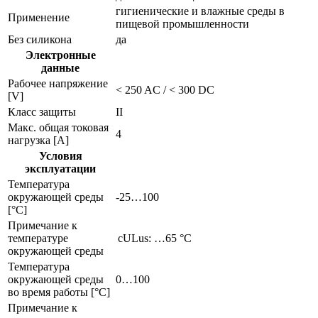
гигиенические и влажные среды в
Применение
пищевой промышленности
Без силикона
да
Электронные
данные
Рабочее напряжение
< 250 AC / < 300 DC
[V]
Класс защиты
II
Макс. общая токовая
4
нагрузка [A]
Условия
эксплуатации
Температура
окружающей среды
-25…100
[°C]
Примечание к
температуре
cULus: …65 °C
окружающей среды
Температура
окружающей среды
0…100
во время работы [°C]
Примечание к