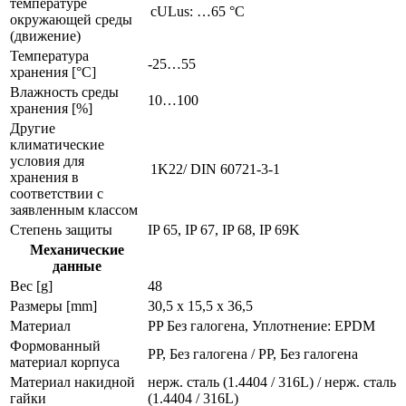
температуре
cULus: …65 °C
окружающей среды
(движение)
Температура
-25…55
хранения [°C]
Влажность среды
10…100
хранения [%]
Другие
климатические
условия для
1K22/ DIN 60721-3-1
хранения в
соответствии с
заявленным классом
Степень защиты
IP 65, IP 67, IP 68, IP 69K
Механические
данные
Вес [g]
48
Размеры [mm]
30,5 x 15,5 x 36,5
Материал
PP Без галогена, Уплотнение: EPDM
Формованный
PP, Без галогена / PP, Без галогена
материал корпуса
Материал накидной
нерж. сталь (1.4404 / 316L) / нерж. сталь
гайки
(1.4404 / 316L)