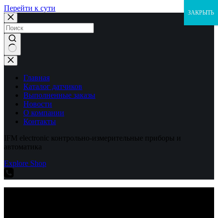
Перейти к сути
ЗАКРЫТЬ
Ничего
не
найдено
Главная
Каталог датчиков
Выполненные заказы
Новости
О компании
Контакты
IFM electronic контрольно-измерительные приборы и
автоматика
Explore Shop
IFM electronic контрольно-измерительные приборы и
автоматика