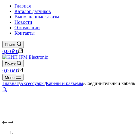
Главная
Каталог датчиков
Выполненные заказы
Новости
О компании
Контакты
Поиск
Корзина
0,00
₽
0
Поиск
Корзина
0,00
₽
0
Menu
Главная
/
Аксессуары
/
Кабели и разъёмы
/
Соединительный кабель
🔍