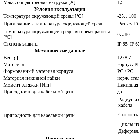
Макс. общая токовая нагрузка [A]
1,5
Условия эксплуатации
Температура окружающей среды [°C]
-25…100
Примечание к температуре окружающей среды
Разъем Et
Температура окружающей среды во время работы
0…80
[°C]
Степень защиты
IP 65, IP 
Механические данные
Вес [g]
1278,7
Материал
корпус: P
Формованный материал корпуса
PC / PC
Материал накидной гайки
нерж. стал
Момент затяжки [Nm]
Накидная 
Пригодность для кабельной цепи
да
Радиус и
кабеля
Скорость
Пригодность для кабельной цепи
Циклы из
Деформац
Примечания