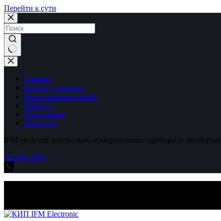
Перейти к сути
Ничего
не
найдено
Главная
Каталог датчиков
Выполненные заказы
Новости
О компании
Контакты
IFM electronic контрольно-измерительные приборы и автоматик
Explore Shop
IFM electronic контрольно-измерительные приборы и автоматик