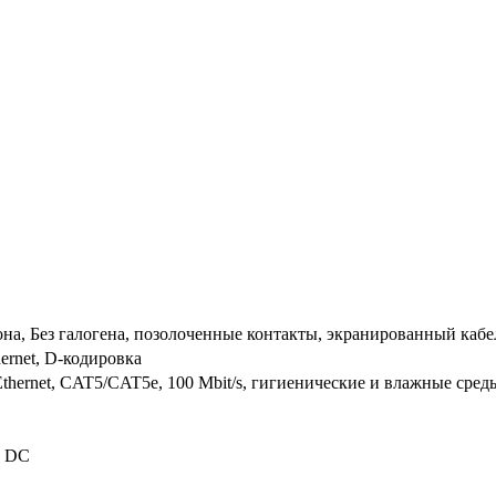
она, Без галогена, позолоченные контакты, экранированный кабе
hernet, D-кодировка
l Ethernet, CAT5/CAT5e, 100 Mbit/s, гигиенические и влажные с
0 DC