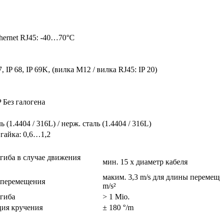
hernet RJ45: -40…70°C
67, IP 68, IP 69K, (вилка М12 / вилка RJ45: IP 20)
P Без галогена
ь (1.4404 / 316L) / нерж. сталь (1.4404 / 316L)
гайка: 0,6…1,2
згиба в случае движения
мин. 15 x диаметр кабеля
маким. 3,3 m/s для длины перемещ
 перемещения
m/s²
гиба
> 1 Mio.
ия кручения
± 180 °/m