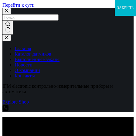
Перейти к сути
ЗАКРЫТЬ
Ничего
не
найдено
Главная
Каталог датчиков
Выполненные заказы
Новости
О компании
Контакты
IFM electronic контрольно-измерительные приборы и
автоматика
Explore Shop
IFM electronic контрольно-измерительные приборы и
автоматика