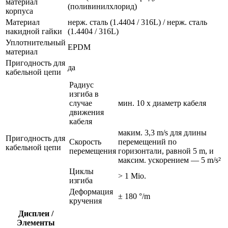
материал
(поливинилхлорид)
корпуса
Материал
нерж. сталь (1.4404 / 316L) / нерж. сталь
накидной гайки
(1.4404 / 316L)
Уплотнительный
EPDM
материал
Пригодность для
да
кабельной цепи
Радиус
изгиба в
случае
мин. 10 x диаметр кабеля
движения
кабеля
маким. 3,3 m/s для длины
Пригодность для
Скорость
перемещений по
кабельной цепи
перемещения
горизонтали, равной 5 m, и
максим. ускорением — 5 m/s²
Циклы
> 1 Mio.
изгиба
Деформация
± 180 °/m
кручения
Дисплеи /
Элементы