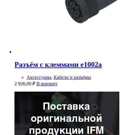
Разъём с клеммами e1002a
Аксессуары
,
Кабели и разъёмы
2 926,00
₽
В корзину