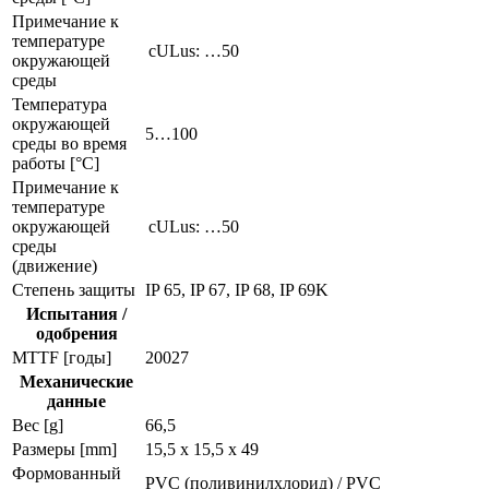
Примечание к
температуре
cULus: …50
окружающей
среды
Температура
окружающей
5…100
среды во время
работы [°C]
Примечание к
температуре
окружающей
cULus: …50
среды
(движение)
Степень защиты
IP 65, IP 67, IP 68, IP 69K
Испытания /
одобрения
MTTF [годы]
20027
Механические
данные
Вес [g]
66,5
Размеры [mm]
15,5 x 15,5 x 49
Формованный
PVC (поливинилхлорид) / PVC