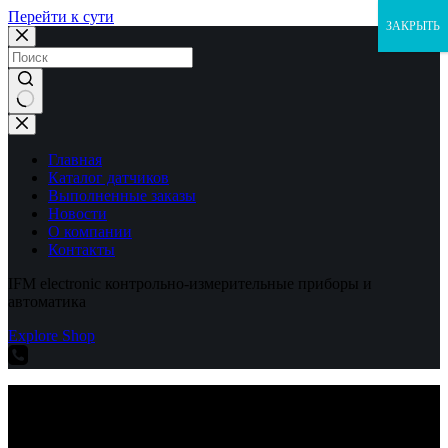
Перейти к сути
ЗАКРЫТЬ
Ничего
не
найдено
Главная
Каталог датчиков
Выполненные заказы
Новости
О компании
Контакты
IFM electronic контрольно-измерительные приборы и
автоматика
Explore Shop
IFM electronic контрольно-измерительные приборы и
автоматика