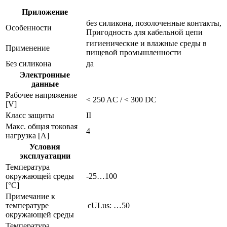
Приложение
без силикона, позолоченные контакты,
Особенности
Пригодность для кабельной цепи
гигиенические и влажные среды в
Применение
пищевой промышленности
Без силикона
да
Электронные
данные
Рабочее напряжение
< 250 AC / < 300 DC
[V]
Класс защиты
II
Макс. общая токовая
4
нагрузка [A]
Условия
эксплуатации
Температура
окружающей среды
-25…100
[°C]
Примечание к
температуре
cULus: …50
окружающей среды
Температура