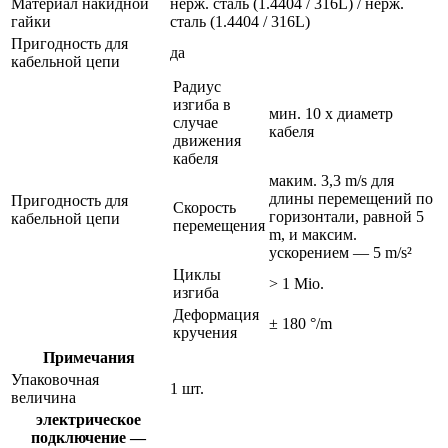
Материал накидной
нерж. сталь (1.4404 / 316L) / нерж.
гайки
сталь (1.4404 / 316L)
Пригодность для
да
кабельной цепи
Радиус
изгиба в
мин. 10 x диаметр
случае
кабеля
движения
кабеля
маким. 3,3 m/s для
длины перемещений по
Пригодность для
Скорость
горизонтали, равной 5
кабельной цепи
перемещения
m, и максим.
ускорением — 5 m/s²
Циклы
> 1 Mio.
изгиба
Деформация
± 180 °/m
кручения
Примечания
Упаковочная
1 шт.
величина
электрическое
подключение —