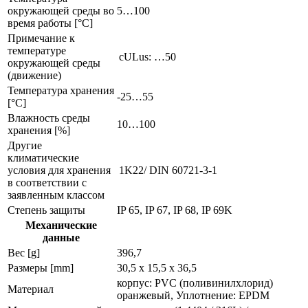
окружающей среды во
5…100
время работы [°C]
Примечание к
температуре
cULus: …50
окружающей среды
(движение)
Температура хранения
-25…55
[°C]
Влажность среды
10…100
хранения [%]
Другие
климатические
условия для хранения
1K22/ DIN 60721-3-1
в соответствии с
заявленным классом
Степень защиты
IP 65, IP 67, IP 68, IP 69K
Механические
данные
Вес [g]
396,7
Размеры [mm]
30,5 x 15,5 x 36,5
корпус: PVC (поливинилхлорид)
Материал
оранжевый, Уплотнение: EPDM