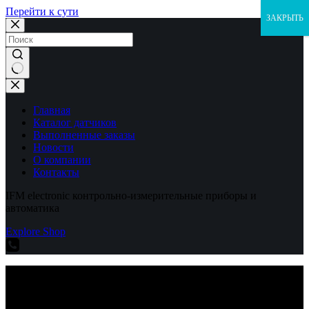
Перейти к сути
ЗАКРЫТЬ
Ничего
не
найдено
Главная
Каталог датчиков
Выполненные заказы
Новости
О компании
Контакты
IFM electronic контрольно-измерительные приборы и
автоматика
Explore Shop
IFM electronic контрольно-измерительные приборы и
автоматика