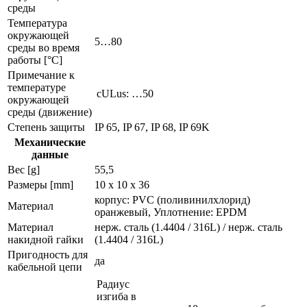
среды
Температура
окружающей
5…80
среды во время
работы [°C]
Примечание к
температуре
cULus: …50
окружающей
среды (движение)
Степень защиты
IP 65, IP 67, IP 68, IP 69K
Механические
данные
Вес [g]
55,5
Размеры [mm]
10 x 10 x 36
корпус: PVC (поливинилхлорид)
Материал
оранжевый, Уплотнение: EPDM
Материал
нерж. сталь (1.4404 / 316L) / нерж. сталь
накидной гайки
(1.4404 / 316L)
Пригодность для
да
кабельной цепи
Радиус
изгиба в