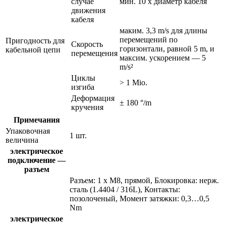
случае
мин. 10 x диаметр кабеля
движения
кабеля
маким. 3,3 m/s для длины
перемещений по
Пригодность для
Скорость
горизонтали, равной 5 m, и
кабельной цепи
перемещения
максим. ускорением — 5
m/s²
Циклы
> 1 Mio.
изгиба
Деформация
± 180 °/m
кручения
Примечания
Упаковочная
1 шт.
величина
электрическое
подключение —
разъем
Разъем: 1 x M8, прямой, Блокировка: нерж.
сталь (1.4404 / 316L), Контакты:
позолоченый, Момент затяжки: 0,3…0,5
Nm
электрическое