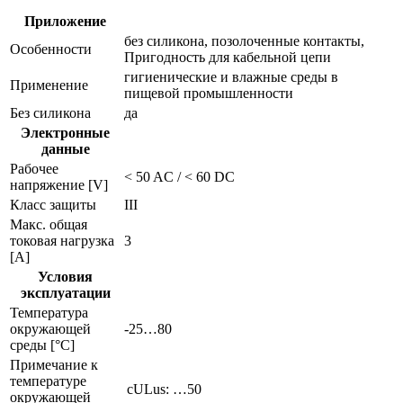
Приложение
без силикона, позолоченные контакты,
Особенности
Пригодность для кабельной цепи
гигиенические и влажные среды в
Применение
пищевой промышленности
Без силикона
да
Электронные
данные
Рабочее
< 50 AC / < 60 DC
напряжение [V]
Класс защиты
III
Макс. общая
токовая нагрузка
3
[A]
Условия
эксплуатации
Температура
окружающей
-25…80
среды [°C]
Примечание к
температуре
cULus: …50
окружающей