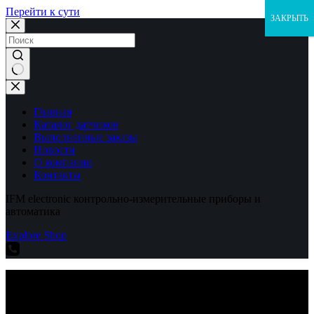
Перейти к сути
ЗАКРЫТЬ
Ничего
не
найдено
Главная
Каталог датчиков
Выполненные заказы
Новости
О компании
Контакты
IFM electronic контрольно-измерительные приборы и
автоматика
Explore Shop
IFM electronic контрольно-измерительные приборы и
автоматика