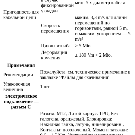
мин. 5 x диаметр кабеля
фиксированной
укладки
Пригодность для
кабельной цепи
маким. 3,3 m/s для длины
перемещений по
Скорость
горизонтали, равной 5 m,
перемещения
и максим. ускорением — 5
m/s²
Циклы изгиба
> 5 Mio.
Деформация
± 180 °/m > 2 Mio.
кручения
Примечания
Пожалуйста, см. техническое примечание в
Рекомендации
закладке ‘Файлы для скачивания’
Упаковочная
1 шт.
величина
электрическое
подключение —
разъем C
Разъем: M12, Литой корпус: TPU, Без
галогена, оранжевый, Блокировка:
Накидная гайка, латунь, никелированн.,
Контакты: позолоченый, Момент затяжки: