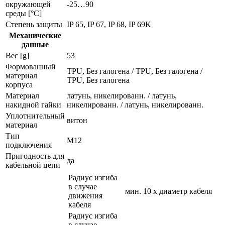
окружающей
-25…90
среды [°C]
Степень защиты
IP 65, IP 67, IP 68, IP 69K
Механические
данные
Вес [g]
53
Формованный
TPU, Без галогена / TPU, Без галогена /
материал
TPU, Без галогена
корпуса
Материал
латунь, никелированн. / латунь,
накидной гайки
никелированн. / латунь, никелированн.
Уплотнительный
витон
материал
Тип
M12
подключения
Пригодность для
да
кабельной цепи
Радиус изгиба
в случае
мин. 10 x диаметр кабеля
движения
кабеля
Радиус изгиба
в случае