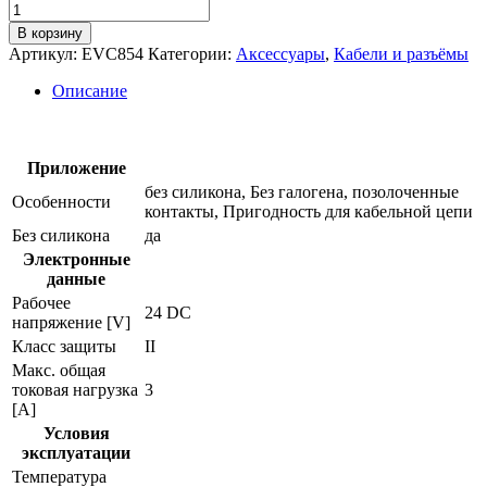
Количество
товара
В корзину
Соединительный
Артикул:
EVC854
Категории:
Аксессуары
,
Кабели и разъёмы
кабель
с
Описание
разъемом
evc854
Приложение
без силикона, Без галогена, позолоченные
Особенности
контакты, Пригодность для кабельной цепи
Без силикона
да
Электронные
данные
Рабочее
24 DC
напряжение [V]
Класс защиты
II
Макс. общая
токовая нагрузка
3
[A]
Условия
эксплуатации
Температура