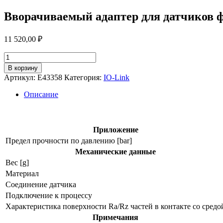
Вворачиваемый адаптер для датчиков 
11 520,00
₽
Количество
товара
В корзину
Вворачиваемый
Артикул:
E43358
Категория:
IO-Link
адаптер
для
Описание
датчиков
физических
величин
e43358
Приложение
Предел прочности по давлению [bar]
Механические данные
Вес [g]
Материал
Соединение датчика
Подключение к процессу
Характеристика поверхности Ra/Rz частей в контакте со средо
Примечания