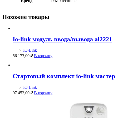
Бренд
IFM Electronic
Похожие товары
Io-link модуль ввода/вывода al2221
IO-Link
56 173,00
₽
В корзину
Стартовый комплект io-link мастер
IO-Link
97 452,00
₽
В корзину