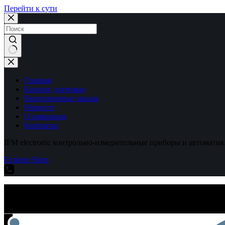
Перейти к сути
Ничего
не
найдено
Главная
Каталог датчиков
Выполненные заказы
Новости
О компании
Контакты
IFM electronic контрольно-измерительные приборы и автоматик
Explore Shop
IFM electronic контрольно-измерительные приборы и автоматик