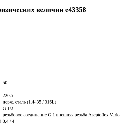
физических величин e43358
50
220,5
нерж. сталь (1.4435 / 316L)
G 1/2
резьбовое соединение G 1 внешняя резьба Aseptoflex Vario
й
0,4 / 4