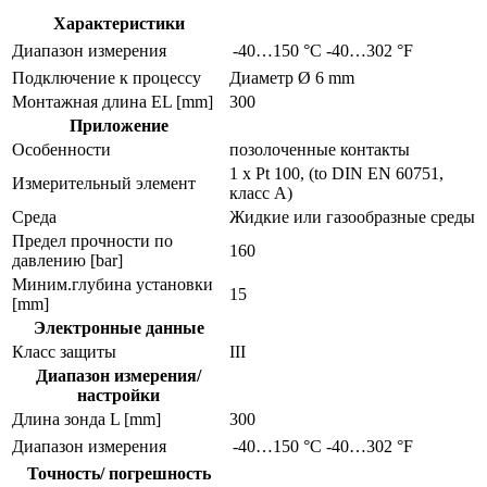
Характеристики
Диапазон измерения
-40…150 °C
-40…302 °F
Подключение к процессу
Диаметр Ø 6 mm
Монтажная длина EL [mm]
300
Приложение
Особенности
позолоченные контакты
1 x Pt 100, (to DIN EN 60751,
Измерительный элемент
класс A)
Среда
Жидкие или газообразные среды
Предел прочности по
160
давлению [bar]
Миним.глубина установки
15
[mm]
Электронные данные
Класс защиты
III
Диапазон измерения/
настройки
Длина зонда L [mm]
300
Диапазон измерения
-40…150 °C
-40…302 °F
Точность/ погрешность