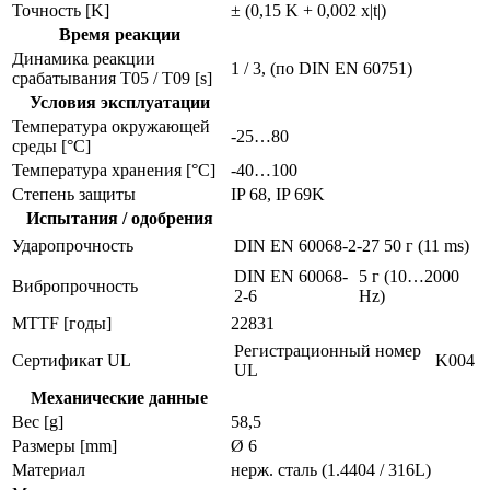
Точность [K]
± (0,15 K + 0,002 x|t|)
Время реакции
Динамика реакции
1 / 3, (по DIN EN 60751)
срабатывания T05 / T09 [s]
Условия эксплуатации
Температура окружающей
-25…80
среды [°C]
Температура хранения [°C]
-40…100
Степень защиты
IP 68, IP 69K
Испытания / одобрения
Ударопрочность
DIN EN 60068-2-27
50 г (11 ms)
DIN EN 60068-
5 г (10…2000
Вибропрочность
2-6
Hz)
MTTF [годы]
22831
Регистрационный номер
Сертификат UL
K004
UL
Механические данные
Вес [g]
58,5
Размеры [mm]
Ø 6
Материал
нерж. сталь (1.4404 / 316L)