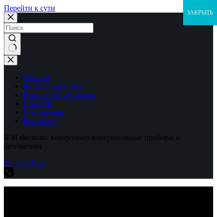
Перейти к сути
ЗАКРЫТЬ
Ничего
не
найдено
Главная
Каталог датчиков
Выполненные заказы
Новости
О компании
Контакты
IFM electronic контрольно-измерительные приборы и
автоматика
Explore Shop
IFM electronic контрольно-измерительные приборы и
автоматика