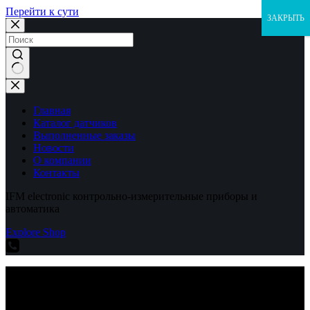
Перейти к сути
ЗАКРЫТЬ
Ничего
не
найдено
Главная
Каталог датчиков
Выполненные заказы
Новости
О компании
Контакты
IFM electronic контрольно-измерительные приборы и
автоматика
Explore Shop
IFM electronic контрольно-измерительные приборы и
автоматика