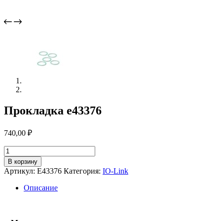
Прокладка e43376
740,00
₽
Количество
товара
В корзину
Прокладка
Артикул:
E43376
Категория:
IO-Link
e43376
Описание