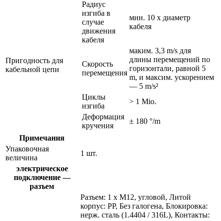
Радиус
изгиба в
мин. 10 x диаметр
случае
кабеля
движения
кабеля
маким. 3,3 m/s для
длины перемещений по
Пригодность для
Скорость
горизонтали, равной 5
кабельной цепи
перемещения
m, и максим. ускорением
— 5 m/s²
Циклы
> 1 Mio.
изгиба
Деформация
± 180 °/m
кручения
Примечания
Упаковочная
1 шт.
величина
электрическое
подключение —
разъем
Разъем: 1 x M12, угловой, Литой
корпус: PP, Без галогена, Блокировка:
нерж. сталь (1.4404 / 316L), Контакты: