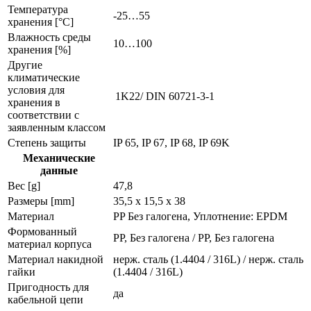
Температура
-25…55
хранения [°C]
Влажность среды
10…100
хранения [%]
Другие
климатические
условия для
1K22/ DIN 60721-3-1
хранения в
соответствии с
заявленным классом
Степень защиты
IP 65, IP 67, IP 68, IP 69K
Механические
данные
Вес [g]
47,8
Размеры [mm]
35,5 x 15,5 x 38
Материал
PP Без галогена, Уплотнение: EPDM
Формованный
PP, Без галогена / PP, Без галогена
материал корпуса
Материал накидной
нерж. сталь (1.4404 / 316L) / нерж. сталь
гайки
(1.4404 / 316L)
Пригодность для
да
кабельной цепи