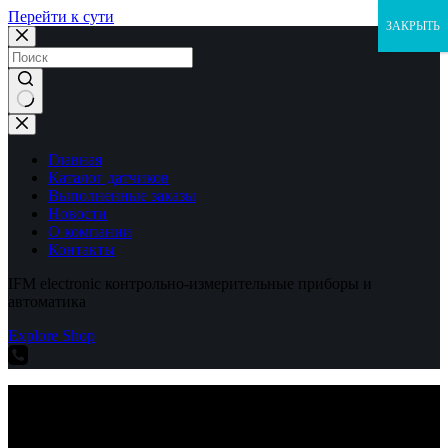
Перейти к сути
ЗАКРЫТЬ
Ничего
не
найдено
Главная
Каталог датчиков
Выполненные заказы
Новости
О компании
Контакты
IFM electronic контрольно-измерительные приборы и
автоматика
Explore Shop
IFM electronic контрольно-измерительные приборы и
автоматика