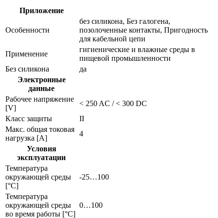
Приложение
без силикона, Без галогена,
Особенности
позолоченные контакты, Пригодность
для кабельной цепи
гигиенические и влажные среды в
Применение
пищевой промышленности
Без силикона
да
Электронные
данные
Рабочее напряжение
< 250 AC / < 300 DC
[V]
Класс защиты
II
Макс. общая токовая
4
нагрузка [A]
Условия
эксплуатации
Температура
окружающей среды
-25…100
[°C]
Температура
окружающей среды
0…100
во время работы [°C]