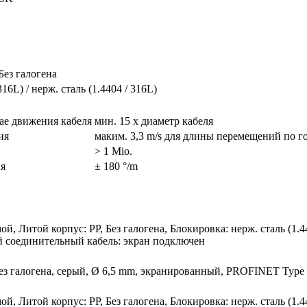
 Без галогена
316L) / нерж. сталь (1.4404 / 316L)
чае движения кабеля
мин. 15 x диаметр кабеля
ия
маким. 3,3 m/s для длины перемещений по го
> 1 Mio.
я
± 180 °/m
мой, Литой корпус: PP, Без галогена, Блокировка: нерж. сталь (1
 соединительный кабель: экран подключен
ез галогена, серый, Ø 6,5 mm, экранированный, PROFINET Type C,
мой, Литой корпус: PP, Без галогена, Блокировка: нерж. сталь (1