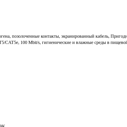
логена, позолоченные контакты, экранированный кабель, Пригод
 CAT5/CAT5e, 100 Mbit/s, гигиенические и влажные среды в пище
 69K