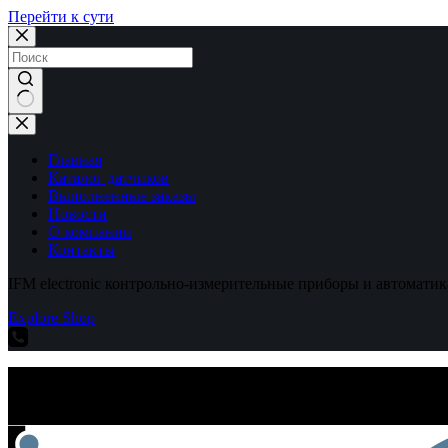
Перейти к сути
Ничего
не
найдено
Главная
Каталог датчиков
Выполненные заказы
Новости
О компании
Контакты
IFM electronic контрольно-измерительные приборы и автоматик
Explore Shop
IFM electronic контрольно-измерительные приборы и автоматик