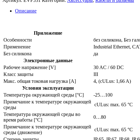
Артикул:
EVF531
Категории:
Аксессуары
,
Кабели и разъёмы
кабель
evf531
Описание
Приложение
Особенности
без силикона, Без га
Применение
Industrial Ethernet,
Без силикона
да
Электронные данные
Рабочее напряжение [V]
30 AC / 60 DC
Класс защиты
III
Макс. общая токовая нагрузка [A]
4, (cULus: 1,66 A)
Условия эксплуатации
Температура окружающей среды [°C]
-25…100
Примечание к температуре окружающей
cULus: max. 65 °C
среды
Температура окружающей среды во
0…80
время работы [°C]
Примечание к температуре окружающей
cULus: max. 65 °C
среды (движение)
Степень защиты
IP 65, IP 67, IP 68, IP