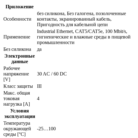
Приложение
без силикона, Без галогена, позолоченные
Особенности
контакты, экранированный кабель,
Пригодность для кабельной цепи
Industrial Ethernet, CAT5/CAT5e, 100 Mbit/s,
Применение
гигиенические и влажные среды в пищевой
промышленности
Без силикона
да
Электронные
данные
Рабочее
напряжение
30 AC / 60 DC
[V]
Класс защиты
III
Макс. общая
токовая
4
нагрузка [A]
Условия
эксплуатации
Температура
окружающей
-25…100
среды [°C]