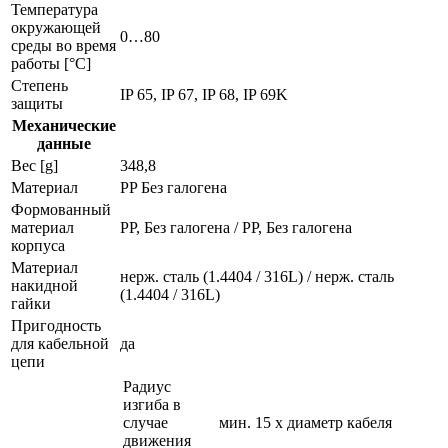
Температура
окружающей
0…80
среды во время
работы [°C]
Степень
IP 65, IP 67, IP 68, IP 69K
защиты
Механические
данные
Вес [g]
348,8
Материал
PP Без галогена
Формованный
материал
PP, Без галогена / PP, Без галогена
корпуса
Материал
нерж. сталь (1.4404 / 316L) / нерж. сталь
накидной
(1.4404 / 316L)
гайки
Пригодность
для кабельной
да
цепи
Радиус
изгиба в
случае
мин. 15 x диаметр кабеля
движения