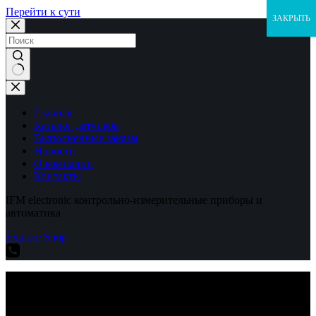
Перейти к сути
ЗАКРЫТЬ
Ничего
не
найдено
Главная
Каталог датчиков
Выполненные заказы
Новости
О компании
Контакты
IFM electronic контрольно-измерительные приборы и
автоматика
Explore Shop
IFM electronic контрольно-измерительные приборы и
автоматика