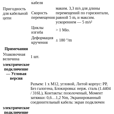
кабеля
маким. 3,3 m/s для длины
Пригодность
Скорость
перемещений по горизонтали,
для кабельной
перемещения
равной 5 m, и максим.
цепи
ускорением — 5 m/s²
Циклы
> 1 Mio.
изгиба
Деформация
± 180 °/m
кручения
Примечания
Упаковочная
1 шт.
величина
электрическое
подключение
— Угловая
версия
Разъем: 1 x M12, угловой, Литой корпус: PP,
Без галогена, Блокировка: нерж. сталь (1.4404
/ 316L), Контакты: позолоченый, Момент
затяжки: 0,6…1,2 Nm, Экранированный
соединительный кабель: экран подключен
электрическое
подключение