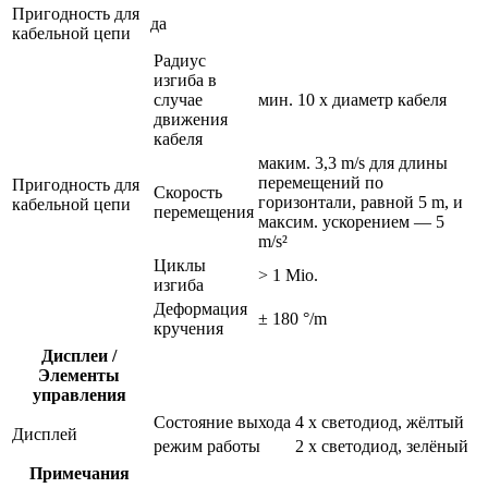
Пригодность для
да
кабельной цепи
Радиус
изгиба в
случае
мин. 10 x диаметр кабеля
движения
кабеля
маким. 3,3 m/s для длины
перемещений по
Пригодность для
Скорость
горизонтали, равной 5 m, и
кабельной цепи
перемещения
максим. ускорением — 5
m/s²
Циклы
> 1 Mio.
изгиба
Деформация
± 180 °/m
кручения
Дисплеи /
Элементы
управления
Состояние выхода
4 x светодиод, жёлтый
Дисплей
режим работы
2 x светодиод, зелёный
Примечания