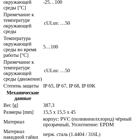
окружающей
-25…100
среды [°C]
Примечание к
температуре
cULus: …50
окружающей
среды
Температура
окружающей
5…100
среды во время
работы [°C]
Примечание к
температуре
cULus: …50
окружающей
среды (движение)
Степень защиты
IP 65, IP 67, IP 68, IP 69K
Механические
данные
Вес [g]
387,3
Размеры [mm]
15,5 x 15,5 x 45
корпус: PVC (поливинилхлорид) чёрный
Материал
прозрачный, Уплотнение: EPDM
Материал
нерж. сталь (1.4404 / 316L)
накидной гайки