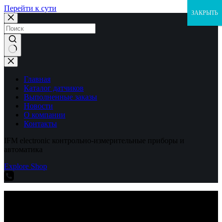
Перейти к сути
ЗАКРЫТЬ
Ничего
не
найдено
Главная
Каталог датчиков
Выполненные заказы
Новости
О компании
Контакты
IFM electronic контрольно-измерительные приборы и
автоматика
Explore Shop
IFM electronic контрольно-измерительные приборы и
автоматика